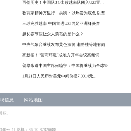
再创历史！中国队3∶0击败越南队闯入U23亚...
教育家精神万里行｜吴凯：以热爱为底色 以坚
守...
三球完胜越南 中国首进U23男足亚洲杯决赛
超长春节假让众人羡慕的是什么？
中央气象台继续发布黄色预警 湘黔桂等地有雨
雪...
亮新招！“营商环境”成地方开年会议高频词
普华永道中国主席何睦宁：中国将继续为全球经
济...
1月21日人民币对美元中间价报7.0014元...
聘信息
|
网站地图
授权。
340号-1
] 总机：86-10-87826688