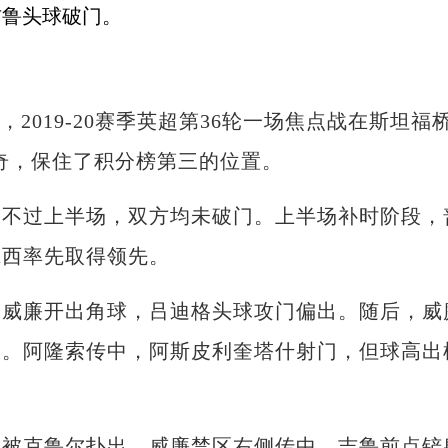
晨，2019-20赛季英超第36轮一场焦点战在斯坦福
维奇，保住了积分榜第三的位置。
过上半场，双方均未破门。上半场补时阶段，
尔西率先取得领先。
廉开出角球，吕迪格头球攻门偏出。随后，威
出。阿隆索传中，阿斯皮利奎塔什射门，但球高出
克鲁尔扑出。威廉禁区右侧传中，吉鲁前点铲