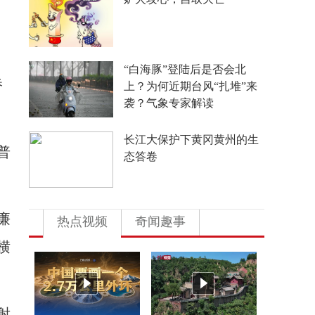
“白海豚”登陆后是否会北
桥
上？为何近期台风“扎堆”来
袭？气象专家解读
长江大保护下黄冈黄州的生
普
态答卷
廉
热点视频
奇闻趣事
横
射