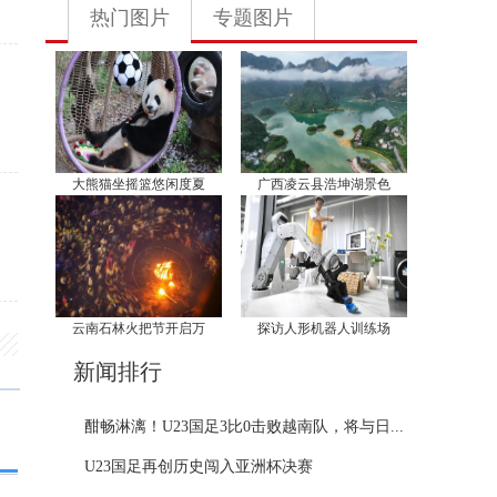
热门图片
专题图片
大熊猫坐摇篮悠闲度夏
广西凌云县浩坤湖景色
云南石林火把节开启万
探访人形机器人训练场
新闻排行
酣畅淋漓！U23国足3比0击败越南队，将与日...
U23国足再创历史闯入亚洲杯决赛