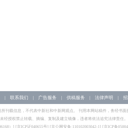
|
联系我们
|
广告服务
|
供稿服务
|
法律声明
|
招
站所刊载信息，不代表中新社和中新网观点。 刊用本网站稿件，务经书面
未经授权禁止转载、摘编、复制及建立镜像，违者将依法追究法律责任。
168）
] [
京ICP证040655号
] [京公网安备:110102003042-1] [
京ICP备05004