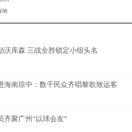
森纳
逆转勒沃库森 三战全胜锁定小组头名
进海南琼中：数千民众齐唱黎歌致远客
员齐聚广州“以球会友”