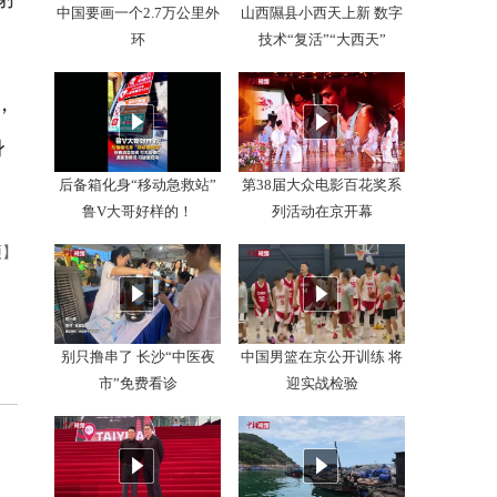
中国要画一个2.7万公里外
山西隰县小西天上新 数字
环
技术“复活”“大西天”
，
身
后备箱化身“移动急救站”
第38届大众电影百花奖系
鲁V大哥好样的！
列活动在京开幕
硕】
别只撸串了 长沙“中医夜
中国男篮在京公开训练 将
市”免费看诊
迎实战检验