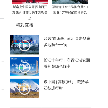
斯诺克中国公开赛山西开
福建连江全力防御台风“白
幕 海内外顶尖选手悉数登
海豚” 万艘船舶回港避风
场
精彩直播
台风“白海豚”逼近 直击华东
多地防台一线
长江十年行｜守得江湖安澜
看荆楚绿色蝶变
瞰中国 | 高原脉动，藏羚羊
迁徙进行时