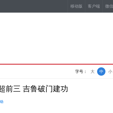
移动版
客户端
微
字号：
大
中
小
英超前三 吉鲁破门建功
动