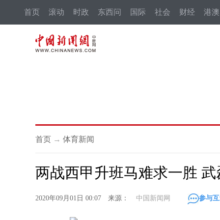
首页
滚动
时政
东西问
国际
社会
财经
港澳
首页
→
体育新闻
两战西甲升班马难求一胜 
2020年09月01日 00:07 来源：
中国新闻网
参与互