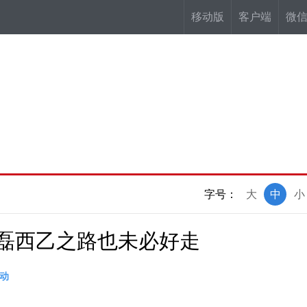
移动版
客户端
微
字号：
大
中
小
武磊西乙之路也未必好走
动