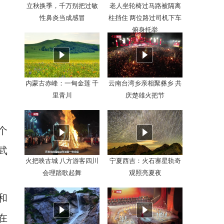
立秋换季，千万别把过敏
老人坐轮椅过马路被隔离
性鼻炎当成感冒
柱挡住 两位路过司机下车
俯身托举
内蒙古赤峰：一甸金莲 千
云南台湾乡亲相聚彝乡 共
里青川
庆楚雄火把节
个
武
火把映古城 八方游客四川
宁夏西吉：火石寨星轨奇
会理踏歌起舞
观照亮夏夜
和
在