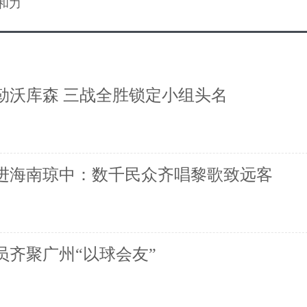
和力
逆转勒沃库森 三战全胜锁定小组头名
进海南琼中：数千民众齐唱黎歌致远客
员齐聚广州“以球会友”