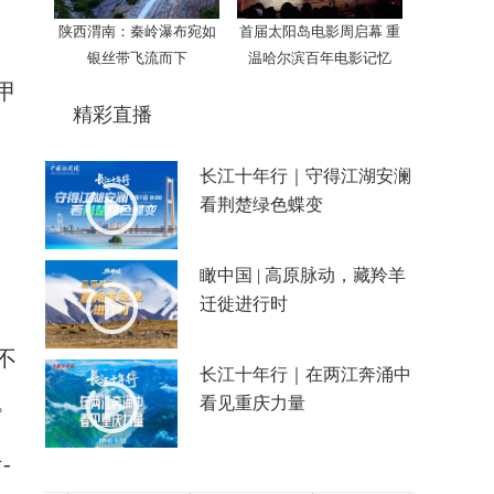
陕西渭南：秦岭瀑布宛如
首届太阳岛电影周启幕 重
银丝带飞流而下
温哈尔滨百年电影记忆
甲
精彩直播
长江十年行｜守得江湖安澜
看荆楚绿色蝶变
瞰中国 | 高原脉动，藏羚羊
迁徙进行时
不
长江十年行｜在两江奔涌中
。
看见重庆力量
-