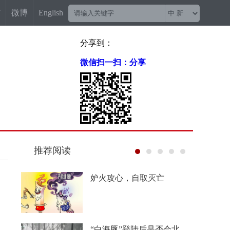
信
微博
English
分享到：
微信扫一扫：分享
推荐阅读
“梅姨案”被拐儿童父亲申军
良：盼梅姨早日受惩
China Travel又换“三件套”：