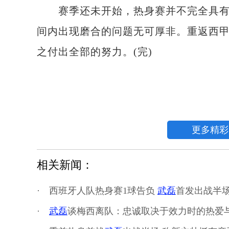
赛季还未开始，热身赛并不完全具有代
间内出现磨合的问题无可厚非。重返西
之付出全部的努力。(完)
更多精彩
相关新闻：
·
西班牙人队热身赛1球告负
武磊
首发出战半
·
武磊
谈梅西离队：忠诚取决于效力时的热爱