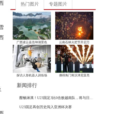
西
热门图片
专题图片
雪
西
广西凌云县浩坤湖景色
云南石林火把节开启万
探访人形机器人训练场
佛得角门将沃津尼亚亮
新闻排行
及
酣畅淋漓！U23国足3比0击败越南队，将与日...
U23国足再创历史闯入亚洲杯决赛
西