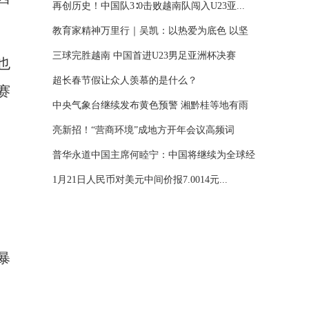
再创历史！中国队3∶0击败越南队闯入U23亚...
教育家精神万里行｜吴凯：以热爱为底色 以坚
守...
三球完胜越南 中国首进U23男足亚洲杯决赛
也
超长春节假让众人羡慕的是什么？
赛
中央气象台继续发布黄色预警 湘黔桂等地有雨
雪...
亮新招！“营商环境”成地方开年会议高频词
普华永道中国主席何睦宁：中国将继续为全球经
济...
1月21日人民币对美元中间价报7.0014元...
暴