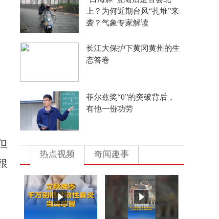
外国游客从观众变玩家
4年要让无人机增产80倍，
日本为何急不可耐？
多地向县放权 激活发展一
池春水
但
热点视频
奇闻趣事
很