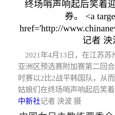
2021年4月13日，在江
亚洲区预选赛附加赛第二回合
时赛以2比2战平韩国队，从而
姑娘们在终场哨声响起后笑着
中新社
记者 泱波 摄