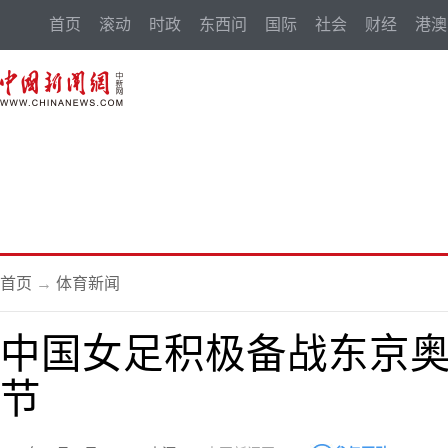
首页
滚动
时政
东西问
国际
社会
财经
港澳
首页
→
体育新闻
中国女足积极备战东京奥
节