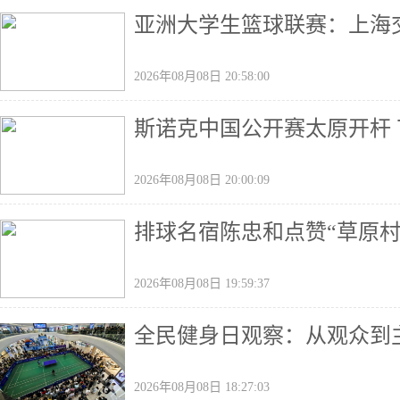
亚洲大学生篮球联赛：上海
2026年08月08日 20:58:00
斯诺克中国公开赛太原开杆 
2026年08月08日 20:00:09
排球名宿陈忠和点赞“草原村
2026年08月08日 19:59:37
全民健身日观察：从观众到主
2026年08月08日 18:27:03