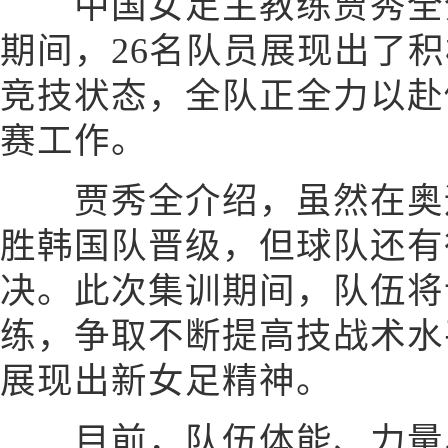
中国女足主教练贾秀全介
期间，26名队员展现出了
竞技状态，全队正全力以赴
赛工作。
贾秀全介绍，虽然在奥运
胜韩国队晋级，但球队还有
决。此次集训期间，队伍将
练，争取不断提高技战术水
展现出新女足精神。
目前，队伍体能、力量、