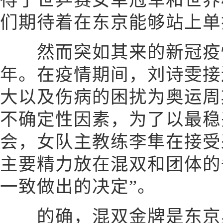
得了世乒赛女单冠军和世界
们期待着在东京能够站上单
然而突如其来的新冠疫情
年。在疫情期间，刘诗雯接
大以及伤病的困扰为奥运周
不确定性因素，为了以最稳
会，女队主教练李隼在接受
主要精力放在混双和团体的
一致做出的决定”。
的确，混双金牌是东京奥