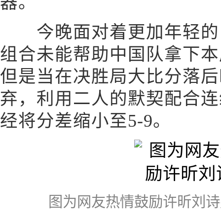
器。
今晚面对着更加年轻的日
组合未能帮助中国队拿下本
但是当在决胜局大比分落后
弃，利用二人的默契配合连
经将分差缩小至5-9。
图为网友热情鼓励许昕刘诗