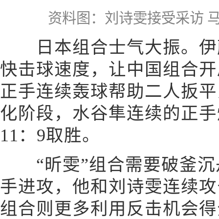
资料图：刘诗雯接受采访 马
日本组合士气大振。伊藤
快击球速度，让中国组合开
正手连续轰球帮助二人扳平
化阶段，水谷隼连续的正手
11：9取胜。
“昕雯”组合需要破釜沉
手进攻，他和刘诗雯连续攻
组合则更多利用反击机会得