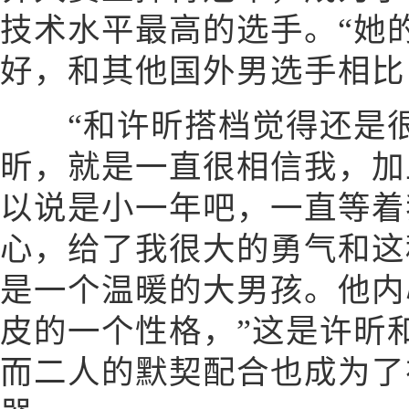
技术水平最高的选手。“她
好，和其他国外男选手相比
“和许昕搭档觉得还是很
昕，就是一直很相信我，加
以说是小一年吧，一直等着
心，给了我很大的勇气和这
是一个温暖的大男孩。他内
皮的一个性格，”这是许昕
而二人的默契配合也成为了