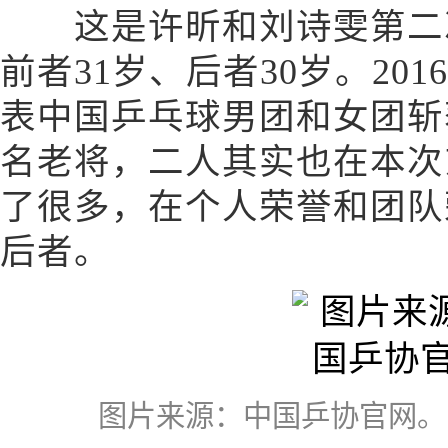
这是许昕和刘诗雯第二次
前者31岁、后者30岁。20
表中国乒乓球男团和女团斩
名老将，二人其实也在本次
了很多，在个人荣誉和团队
后者。
图片来源：中国乒协官网。