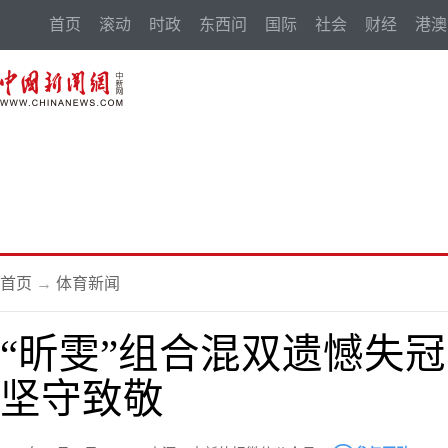
首页
滚动
时政
东西问
国际
社会
财经
港澳
首页
→
体育新闻
“昕雯”组合混双遗憾失
坚守致敬