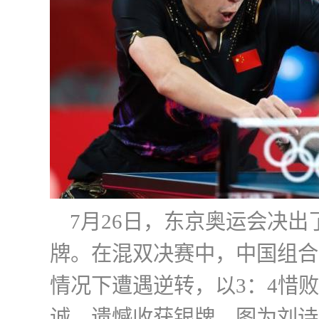
7月26日，东京奥运会决
牌。在混双决赛中，中国组合
情况下遭遇逆转，以3：4惜
诚，遗憾收获银牌。图为刘诗