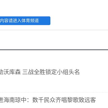
内容请进入体育频道
逆转勒沃库森 三战全胜锁定小组头名
进海南琼中：数千民众齐唱黎歌致远客