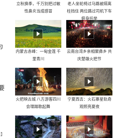
立秋换季，千万别把过敏
老人坐轮椅过马路被隔离
性鼻炎当成感冒
柱挡住 两位路过司机下车
俯身托举
，
为
内蒙古赤峰：一甸金莲 千
云南台湾乡亲相聚彝乡 共
里青川
庆楚雄火把节
要
火把映古城 八方游客四川
宁夏西吉：火石寨星轨奇
会理踏歌起舞
观照亮夏夜
晓】