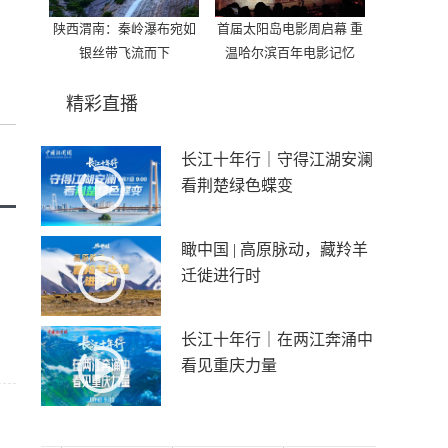
陕西渭南：秦岭瀑布宛如
首届太阳岛电影周启幕 重
银丝带飞流而下
温哈尔滨百年电影记忆
精彩直播
长江十年行｜守得江湖安澜
看荆楚绿色蝶变
瞰中国 | 高原脉动，藏羚羊
迁徙进行时
长江十年行｜在两江奔涌中
看见重庆力量