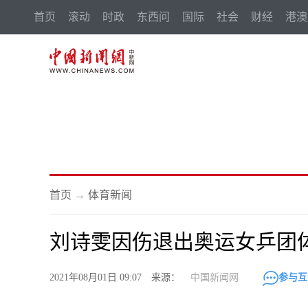
首页
滚动
时政
东西问
国际
社会
财经
港澳
首页
→
体育新闻
刘诗雯因伤退出奥运女乒团
2021年08月01日 09:07 来源：
中国新闻网
参与互