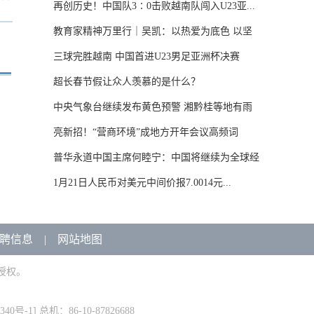
再创历史！中国队3∶0击败越南队闯入U23亚...
教育家精神万里行｜吴凯：以热爱为底色 以坚
守...
三球完胜越南 中国首进U23男足亚洲杯决赛
超长春节假让众人羡慕的是什么？
中央气象台继续发布黄色预警 湘黔桂等地有雨
雪...
亮新招！“营商环境”成地方开年会议高频词
普华永道中国主席何睦宁：中国将继续为全球经
济...
1月21日人民币对美元中间价报7.0014元...
聘信息
|
网站地图
授权。
340号-1
] 总机：86-10-87826688