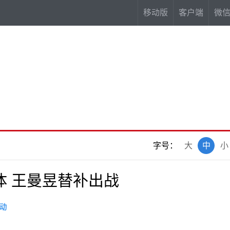
移动版
客户端
微
字号：
大
中
小
体 王曼昱替补出战
动