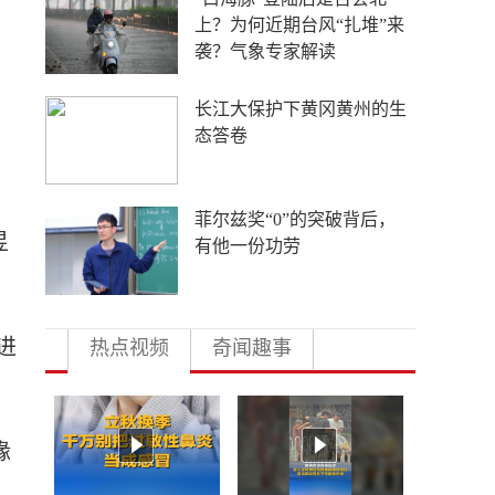
上？为何近期台风“扎堆”来
乓
袭？气象专家解读
长江大保护下黄冈黄州的生
态答卷
菲尔兹奖“0”的突破背后，
昱
有他一份功劳
进
热点视频
奇闻趣事
缘