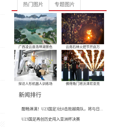
热门图片
专题图片
广西凌云县浩坤湖景色
云南石林火把节开启万
探访人形机器人训练场
佛得角门将沃津尼亚亮
新闻排行
酣畅淋漓！U23国足3比0击败越南队，将与日...
U23国足再创历史闯入亚洲杯决赛