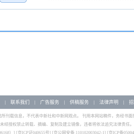
|
联系我们
|
广告服务
|
供稿服务
|
法律声明
|
招
站所刊载信息，不代表中新社和中新网观点。 刊用本网站稿件，务经书面
未经授权禁止转载、摘编、复制及建立镜像，违者将依法追究法律责任。
168）
] [
京ICP证040655号
] [京公网安备:110102003042-1] [
京ICP备05004