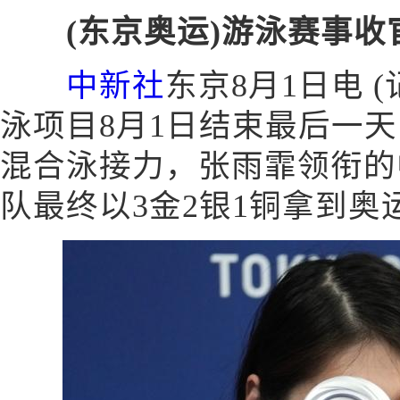
(东京奥运)游泳赛事收
中新社
东京8月1日电 
泳项目8月1日结束最后一天
混合泳接力，张雨霏领衔的
队最终以3金2银1铜拿到