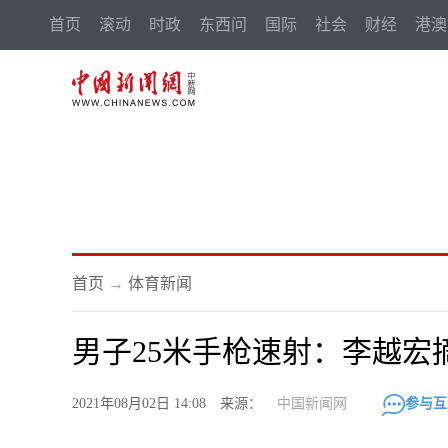
首页
滚动
时政
东西问
国际
社会
财经
港澳
首页
→
体育新闻
男子25米手枪速射：李越宏
2021年08月02日 14:08 来源：
中国新闻网
参与互