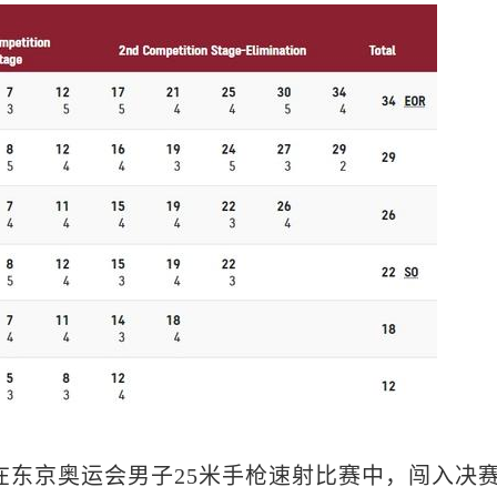
灿)在东京奥运会男子25米手枪速射比赛中，闯入决