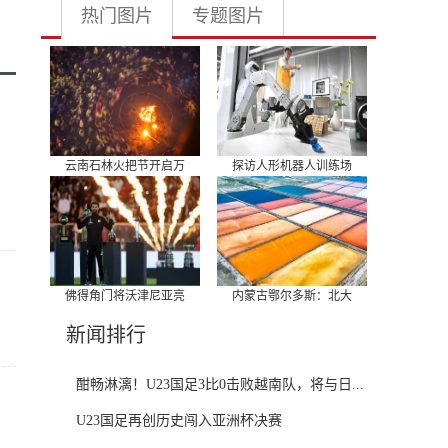
热门图片
专题图片
云南石林火把节开启万
探访人形机器人训练场
佛得角门将沃津尼亚亮
内蒙古鄂尔多斯：北大
新闻排行
酣畅淋漓！U23国足3比0击败越南队，将与日...
U23国足再创历史闯入亚洲杯决赛