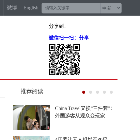
信
微博
English
分享到：
微信扫一扫：分享
推荐阅读
金价收复部分“失地” 长期趋
势待确认
美日联手救汇，献祭的却是