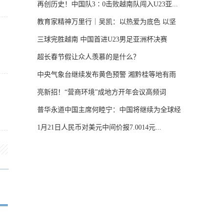
再创历史！中国队3∶0击败越南队闯入U23亚...
教育家精神万里行｜吴凯：以热爱为底色 以坚
守...
三球完胜越南 中国首进U23男足亚洲杯决赛
超长春节假让众人羡慕的是什么？
中央气象台继续发布黄色预警 湘黔桂等地有雨
雪...
亮新招！“营商环境”成地方开年会议高频词
普华永道中国主席何睦宁：中国将继续为全球经
济...
1月21日人民币对美元中间价报7.0014元...