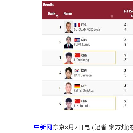
中新网
东京8月2日电 (记者 宋方