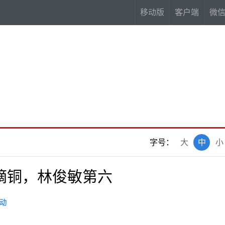
移动版
客户端
微
字号：
大
中
小
摘铜，林俊敏第六
动