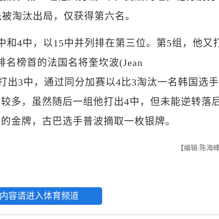
先被淘汰出局，仅获得第六名。
和4中，以15中并列排在第三位。第5组，他又
名榜首的法国名将奎坎波(Jean
越宏只打出3中，通过同分加赛以4比3淘汰一名韩国选手
较多，虽然随后一组他打出4中，但未能逆转落
目的金牌，古巴选手普波摘取一枚银牌。
【编辑:陈海
内容请进入体育频道