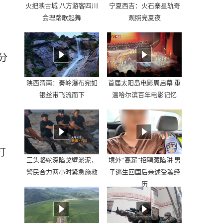
火把映古城 八方游客四川
宁夏西吉：火石寨星轨奇
会理踏歌起舞
观照亮夏夜
分
陕西渭南：秦岭瀑布宛如
首届太阳岛电影周启幕 重
银丝带飞流而下
温哈尔滨百年电影记忆
打
三头骆驼深陷戈壁淤泥，
境外“高薪”招聘藏陷阱 男
警民合力两小时紧急施救
子逃生回国后亲述受骗经
历