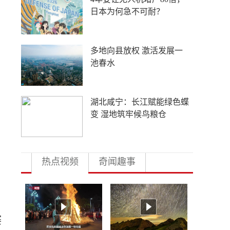
欧元？
丝路乐舞“不鼓自鸣”的生命
力在哪里？
五箭齐发！中方强力反制，
美国该清醒了
热点视频
奇闻趣事
赛