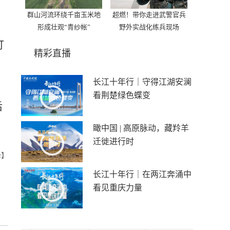
群山河流环绕千亩玉米地
超燃！带你走进武警官兵
形成壮观“青纱帐”
野外实战化练兵现场
打
精彩直播
长江十年行｜守得江湖安澜
看荆楚绿色蝶变
后
瞰中国 | 高原脉动，藏羚羊
迁徙进行时
峰】
长江十年行｜在两江奔涌中
看见重庆力量