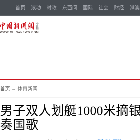
首页
滚动
时政
东西问
国际
社会
财经
港澳
首页
→
体育新闻
男子双人划艇1000米摘
奏国歌