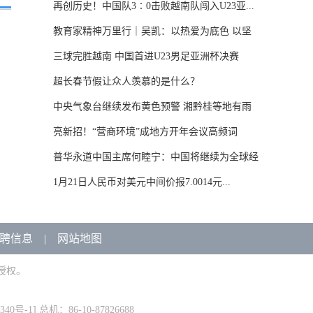
再创历史！中国队3∶0击败越南队闯入U23亚...
教育家精神万里行｜吴凯：以热爱为底色 以坚
守...
三球完胜越南 中国首进U23男足亚洲杯决赛
超长春节假让众人羡慕的是什么？
中央气象台继续发布黄色预警 湘黔桂等地有雨
雪...
亮新招！“营商环境”成地方开年会议高频词
普华永道中国主席何睦宁：中国将继续为全球经
济...
1月21日人民币对美元中间价报7.0014元...
聘信息
|
网站地图
授权。
340号-1
] 总机：86-10-87826688