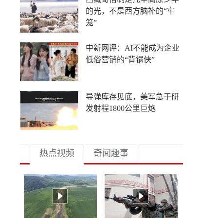
灵不答应！
瓜子水饺也“威胁美国”？
人这一辈子，一定要去一趟
大盘鸡的故乡！
热点视频
奇闻趣事