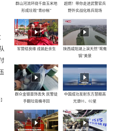
群山河流环绕千亩玉米地
超燃！带你走进武警官兵
形成壮观“青纱帐”
野外实战化练兵现场
收
队
军营结良缘 戎装赴余生
陕西咸阳湖上演天然“鸳鸯
锅”美景
付
伍
群众金银首饰丢失 民警徒
中国成功发射东方慧眼高
峰】
手翻垃圾桶寻回
光谱01、02星