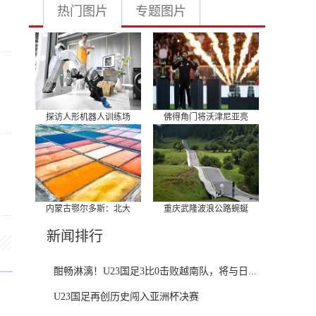
热门图片
专题图片
探访人形机器人训练场
佛得角门将沃津尼亚亮
内蒙古鄂尔多斯：北大
重庆武隆波浪公路蜿蜒
新闻排行
酣畅淋漓！U23国足3比0击败越南队，将与日...
U23国足再创历史闯入亚洲杯决赛