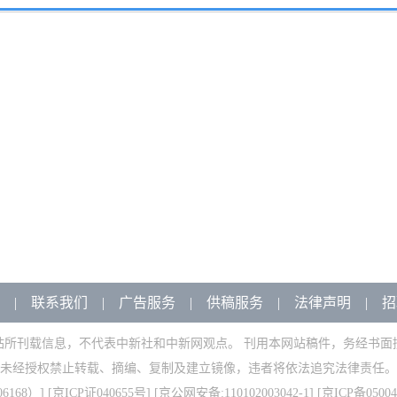
|
联系我们
|
广告服务
|
供稿服务
|
法律声明
|
招
站所刊载信息，不代表中新社和中新网观点。 刊用本网站稿件，务经书面
未经授权禁止转载、摘编、复制及建立镜像，违者将依法追究法律责任。
168）
] [
京ICP证040655号
] [京公网安备:110102003042-1] [
京ICP备05004