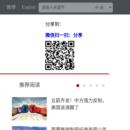
信
微博
English
分享到：
微信扫一扫：分享
推荐阅读
中外合作办学提速扩围，国
际高校押注中国未来
给南京大屠杀改名？30万亡