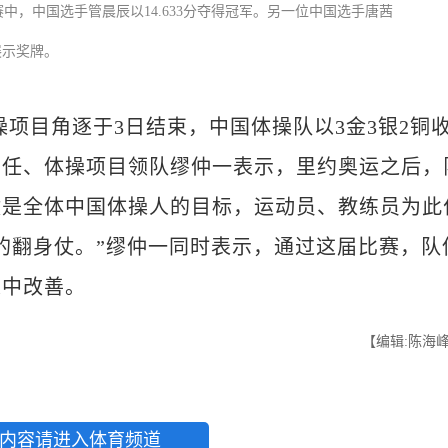
，中国选手管晨辰以14.633分夺得冠军。另一位中国选手唐茜
展示奖牌。
操项目角逐于3日结束，中国体操队以3金3银2铜
主任、体操项目领队缪仲一表示，里约奥运之后，
仗是全体中国体操人的目标，运动员、教练员为此
的翻身仗。”缪仲一同时表示，通过这届比赛，队
练中改善。
【编辑:陈海
内容请进入体育频道