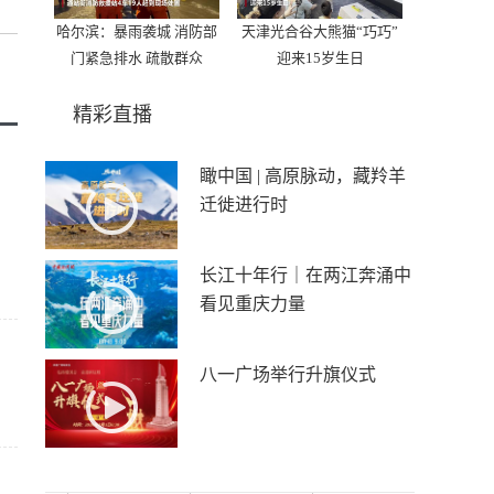
哈尔滨：暴雨袭城 消防部
天津光合谷大熊猫“巧巧”
门紧急排水 疏散群众
迎来15岁生日
精彩直播
瞰中国 | 高原脉动，藏羚羊
迁徙进行时
长江十年行｜在两江奔涌中
看见重庆力量
八一广场举行升旗仪式