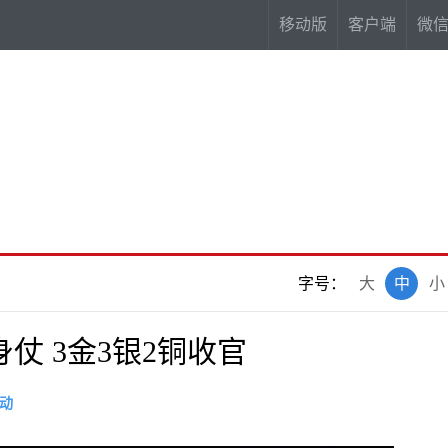
移动版
客户端
微
字号：
大
中
小
仗 3金3银2铜收官
动