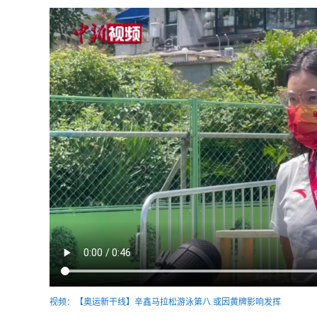
视频：【奥运新干线】辛鑫马拉松游泳第八 或因黄牌影响发挥