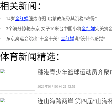
相关新闻：
·
14岁
全红婵
强势夺冠 启蒙教练称其沉稳“难得”
·
3个满分惊艳东京 女子10米台中国小将
全红婵
完美摘
·
东京奥运会跳出“十全十美”
全红婵
说“没什么感觉”
体育新闻精选：
穗港青少年篮球运动员齐聚广
2026年08月06日 21:52:51
连山海跨两岸 第四届“山海