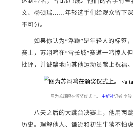
达到47名，占比近3成。他们的名字有
文、杨硕瑞……年轻选手们给观众留下
不可分。
如果你认为“浮躁”是年轻人的标签，
赛上，苏翊鸣在“雪长城”赛道一鸣惊人
批评，并诚挚地向其他运动员献上祝福
图为苏翊鸣在颁奖仪式上。
中新社
记者 李骏
八天之后的大跳台决赛上，他用两跳1
历史。理解他人、谦逊和初生牛犊不怕虎