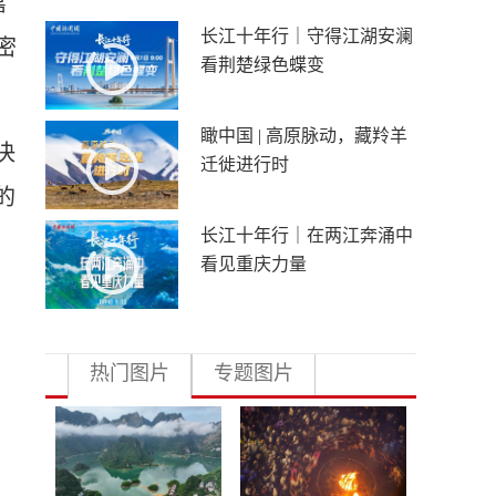
嘉
长江十年行｜守得江湖安澜
密
看荆楚绿色蝶变
瞰中国 | 高原脉动，藏羚羊
决
迁徙进行时
的
长江十年行｜在两江奔涌中
看见重庆力量
热门图片
专题图片