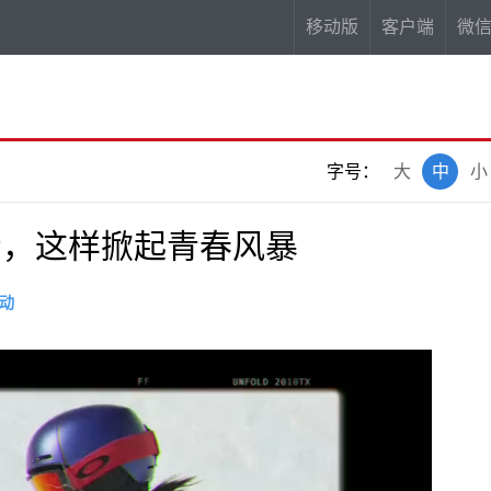
移动版
客户端
微
字号：
大
中
小
场，这样掀起青春风暴
动