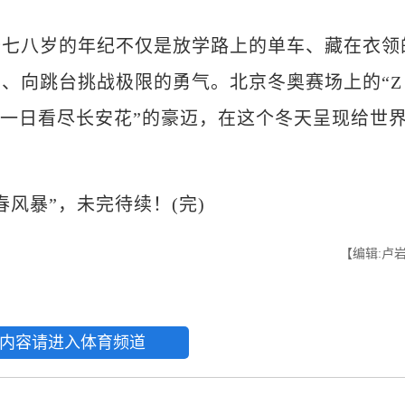
八岁的年纪不仅是放学路上的单车、藏在衣领
、向跳台挑战极限的勇气。北京冬奥赛场上的“Z
“一日看尽长安花”的豪迈，在这个冬天呈现给世
暴”，未完待续！(完)
【编辑:卢
内容请进入体育频道