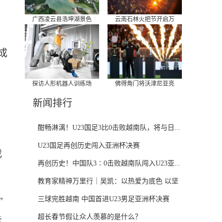
广西凌云县浩坤湖景色
云南石林火把节开启万
成
探访人形机器人训练场
佛得角门将沃津尼亚亮
新闻排行
酣畅淋漓！U23国足3比0击败越南队，将与日...
U23国足再创历史闯入亚洲杯决赛
我
再创历史！中国队3∶0击败越南队闯入U23亚...
教育家精神万里行｜吴凯：以热爱为底色 以坚
”
守...
三球完胜越南 中国首进U23男足亚洲杯决赛
超长春节假让众人羡慕的是什么？
示