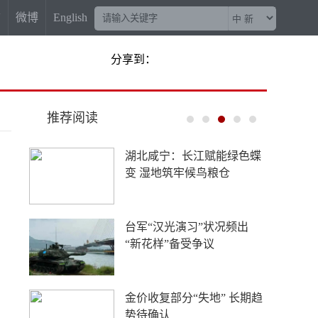
信
微博
English
分享到：
推荐阅读
湖北咸宁：长江赋能绿色蝶
变 湿地筑牢候鸟粮仓
台军“汉光演习”状况频出
“新花样”备受争议
金价收复部分“失地” 长期趋
势待确认