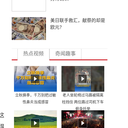
美日联手救汇，献祭的却是
欧元？
热点视频
奇闻趣事
立秋换季，千万别把过敏
老人坐轮椅过马路被隔离
性鼻炎当成感冒
柱挡住 两位路过司机下车
，
俯身托举
这
得