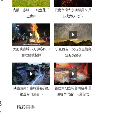
内蒙古赤峰：一甸金莲 千
云南台湾乡亲相聚彝乡 共
里青川
庆楚雄火把节
火把映古城 八方游客四川
宁夏西吉：火石寨星轨奇
会理踏歌起舞
观照亮夏夜
陕西渭南：秦岭瀑布宛如
首届太阳岛电影周启幕 重
银丝带飞流而下
温哈尔滨百年电影记忆
已
精彩直播