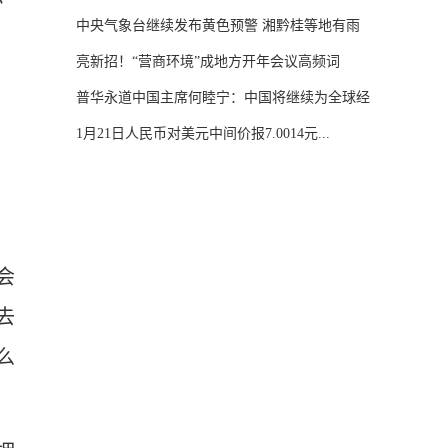
中央气象台继续发布黄色预警 湘黔桂等地有雨
雪...
亮新招！“营商环境”成地方开年会议高频词
普华永道中国主席何睦宁：中国将继续为全球经
济...
1月21日人民币对美元中间价报7.0014元...
会
去
么