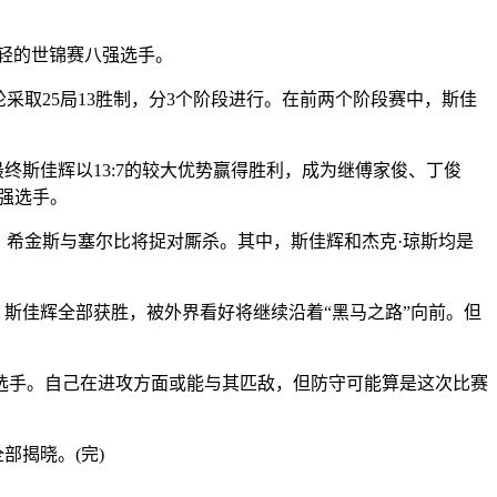
年轻的世锦赛八强选手。
轮采取25局13胜制，分3个阶段进行。在前两个阶段赛中，斯佳
斯佳辉以13:7的较大优势赢得胜利，成为继傅家俊、丁俊
强选手。
、希金斯与塞尔比将捉对厮杀。其中，斯佳辉和杰克·琼斯均是
斯佳辉全部获胜，被外界看好将继续沿着“黑马之路”向前。但
手。自己在进攻方面或能与其匹敌，但防守可能算是这次比赛
部揭晓。(完)