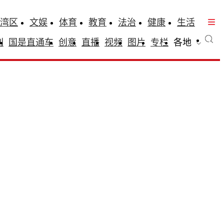
湾区
文娱
体育
教育
法治
健康
生活
刊
国是直通车
创意
直播
视频
图片
专栏
各地