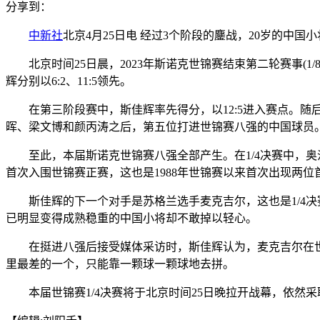
分享到：
中新社
北京4月25日电 经过3个阶段的鏖战，20岁的中国
北京时间25日晨，2023年斯诺克世锦赛结束第二轮赛事(1/
辉分别以6:2、11:5领先。
在第三阶段赛中，斯佳辉率先得分，以12:5进入赛点。随后
晖、梁文博和颜丙涛之后，第五位打进世锦赛八强的中国球员。
至此，本届斯诺克世锦赛八强全部产生。在1/4决赛中，奥沙
首次入围世锦赛正赛，这也是1988年世锦赛以来首次出现两位首
斯佳辉的下一个对手是苏格兰选手麦克吉尔，这也是1/4决
已明显变得成熟稳重的中国小将却不敢掉以轻心。
在挺进八强后接受媒体采访时，斯佳辉认为，麦克吉尔在世
里最差的一个，只能靠一颗球一颗球地去拼。
本届世锦赛1/4决赛将于北京时间25日晚拉开战幕，依然采取2