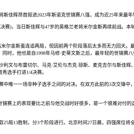
小将斯佳辉昂首挺进2023年斯诺克世锦赛八强，成为近25年来最
8决赛)，当日斯佳辉与47岁的英格兰老将米尔金斯再续前战。本
米尔金斯虽连追两局，但因前两个阶段落后太多而无力回天。最终
同时，他也是自1998年马修·史蒂文斯之后，最年轻的世锦赛八
利文与布雷切尔、马克·艾伦与杰克·琼斯、麦克吉尔与斯佳辉
秀选手打进1/4决赛。
赛中唯一一场非种子选手之间的对决。在双方此前的3次交锋中，
锦赛上的表现要比之前与他交战时好很多，是一个很难对付的选
5局13胜制，分3个阶段进行。北京时间27日晨，四强席位将全