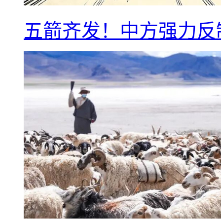
五箭齐发！中方强力反