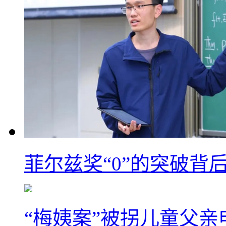
菲尔兹奖“0”的突破背
“梅姨案”被拐儿童父