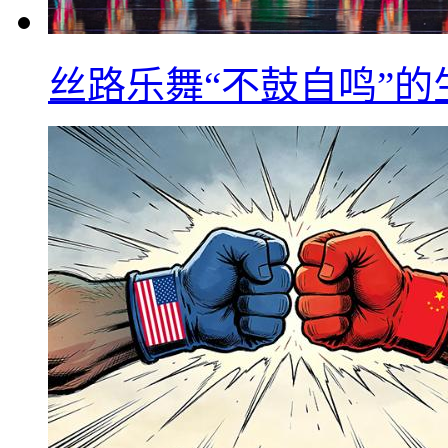
丝路乐舞“不鼓自鸣”