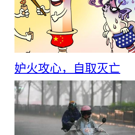
妒火攻心，自取灭亡