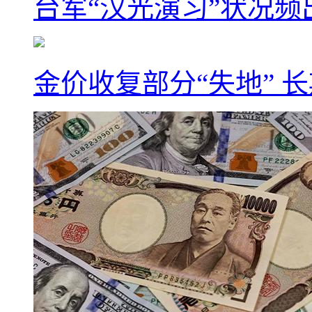
台军“汉光演习”状况频
金价收复部分“失地” 