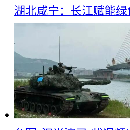
湖北咸宁：长江赋能绿