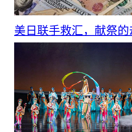
美日联手救汇，献祭的