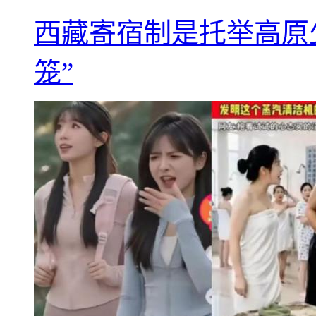
西藏寄宿制是托举高原
笼”