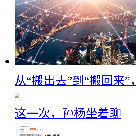
从“搬出去”到“搬回来
这一次，孙杨坐着聊