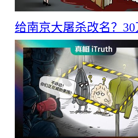
给南京大屠杀改名？3