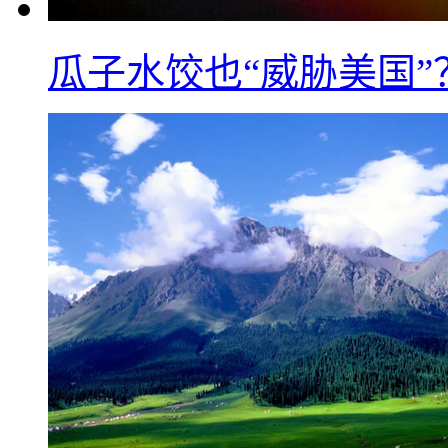
瓜子水饺也“威胁美国”