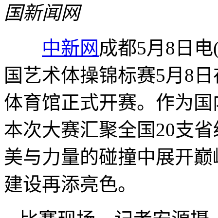
国新闻网
中新网
成都5月8日电(
国艺术体操锦标赛5月8
体育馆正式开赛。作为国
本次大赛汇聚全国20支
美与力量的碰撞中展开巅
建设再添亮色。