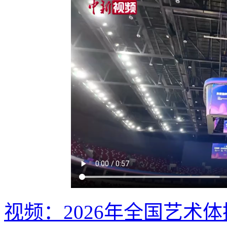
视频：2026年全国艺术