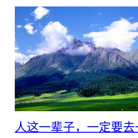
人这一辈子，一定要去