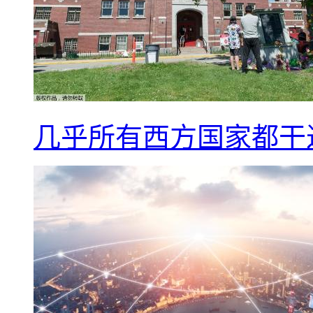
几乎所有西方国家都干