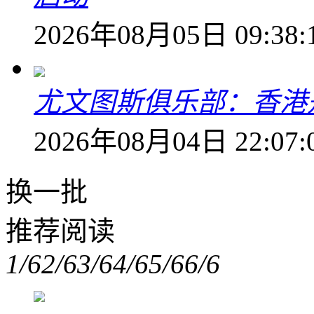
2026年08月05日 09:38:
尤文图斯俱乐部：香港
2026年08月04日 22:07:
换一批
推荐阅读
1/6
2/6
3/6
4/6
5/6
6/6