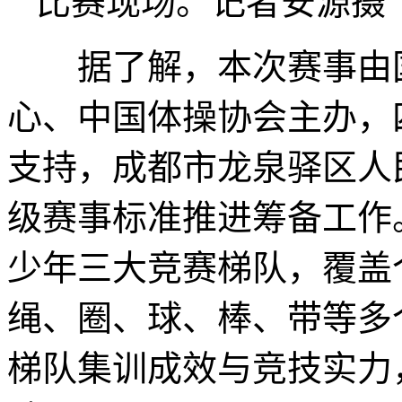
比赛现场。记者安源摄
据了解，本次赛事由国
心、中国体操协会主办，
支持，成都市龙泉驿区人
级赛事标准推进筹备工作
少年三大竞赛梯队，覆盖
绳、圈、球、棒、带等多
梯队集训成效与竞技实力