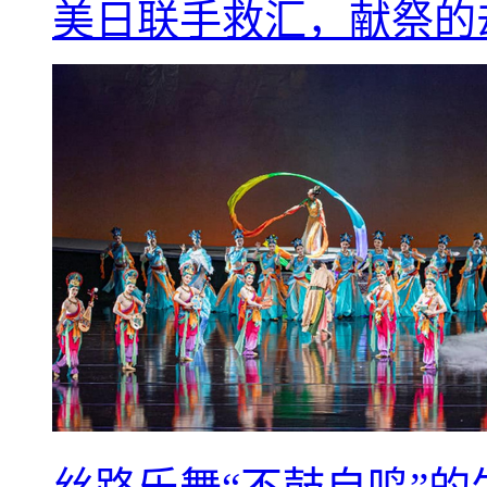
美日联手救汇，献祭的