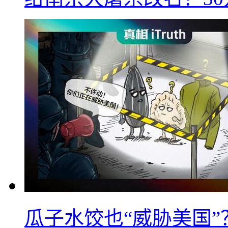
瓜子水饺也“威胁美国”