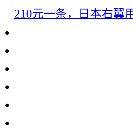
210元一条，日本右翼