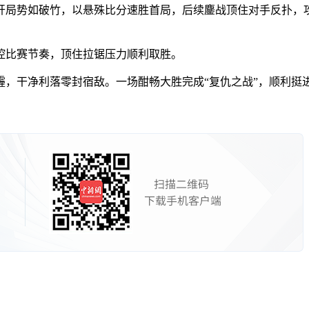
局势如破竹，以悬殊比分速胜首局，后续鏖战顶住对手反扑，攻
比赛节奏，顶住拉锯压力顺利取胜。
干净利落零封宿敌。一场酣畅大胜完成“复仇之战”，顺利挺进