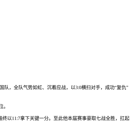
手韩国队，全队气势如虹、沉着应战，以3:0横扫对手，成功“复仇”
位。
以11:7拿下关键一分。至此他本届赛事豪取七战全胜，扛起