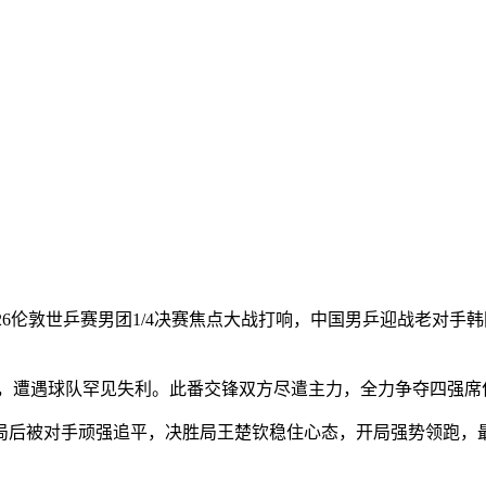
，2026伦敦世乒赛男团1/4决赛焦点大战打响，中国男乒迎战老对
，遭遇球队罕见失利。此番交锋双方尽遣主力，全力争夺四强席
被对手顽强追平，决胜局王楚钦稳住心态，开局强势领跑，最终