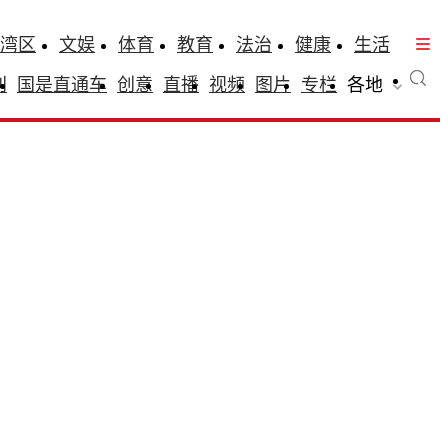
湾区
文娱
体育
教育
法治
健康
生活
刊
国是直通车
创意
直播
视频
图片
专栏
各地