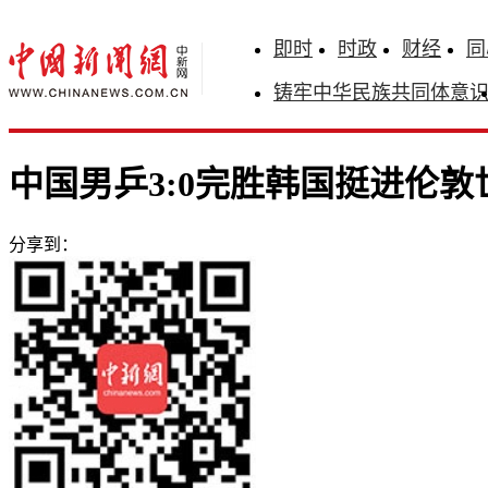
即时
时政
财经
同
铸牢中华民族共同体意
中国男乒3:0完胜韩国挺进伦
分享到：