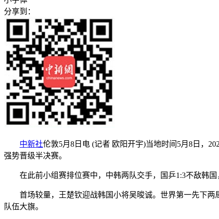
分享到：
中新社
伦敦5月8日电 (记者 欧阳开宇)当地时间5月8日
强势晋级半决赛。
在此前小组赛排位赛中，中韩两队交手，国乒1:3不敌韩国
首场较量，王楚钦迎战韩国小将吴晙诚。世界第一先下两局后
队伍大旗。