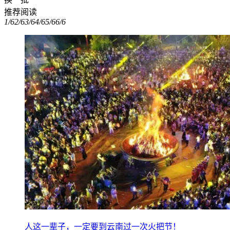
推荐阅读
1/6
2/6
3/6
4/6
5/6
6/6
人这一辈子，一定要到云南过一次火把节！