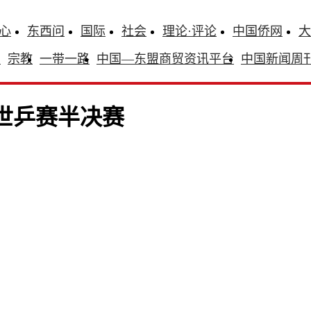
心
东西问
国际
社会
理论·评论
中国侨网
大
识
宗教
一带一路
中国—东盟商贸资讯平台
中国新闻周
敦世乒赛半决赛