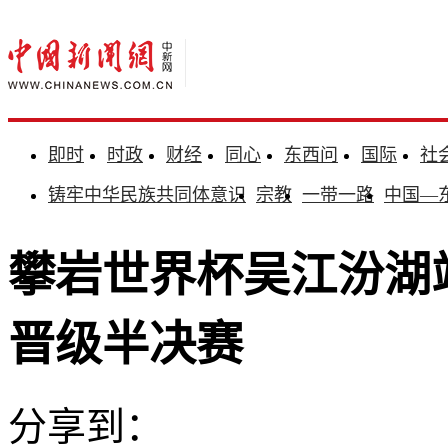
即时
时政
财经
同心
东西问
国际
社
铸牢中华民族共同体意识
宗教
一带一路
中国—
攀岩世界杯吴江汾湖
晋级半决赛
分享到：