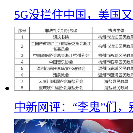
5G没拦住中国，美国又
中新网评：“李鬼”们，