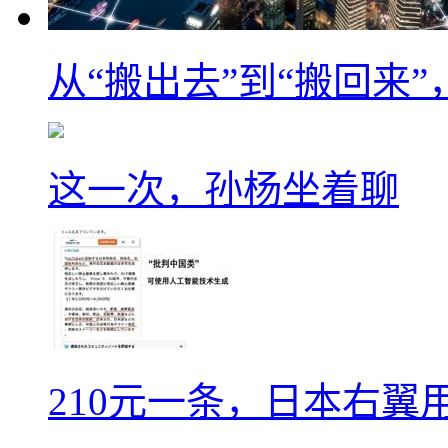
从“搬出去”到“搬回来
这一次，孙杨坐着聊
210元一条，日本右翼