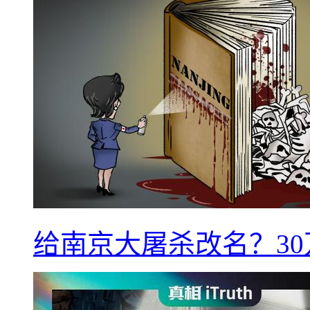
给南京大屠杀改名？3