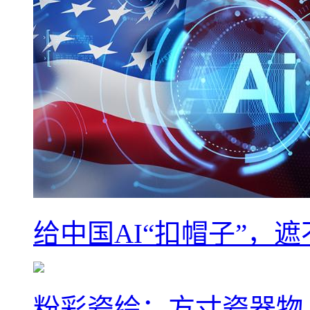
给中国AI“扣帽子”，
粉彩瓷绘：方寸瓷器物