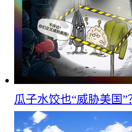
瓜子水饺也“威胁美国”