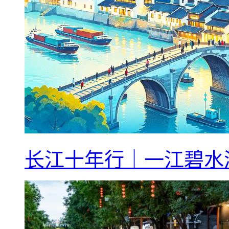
长江十年行｜一江碧水