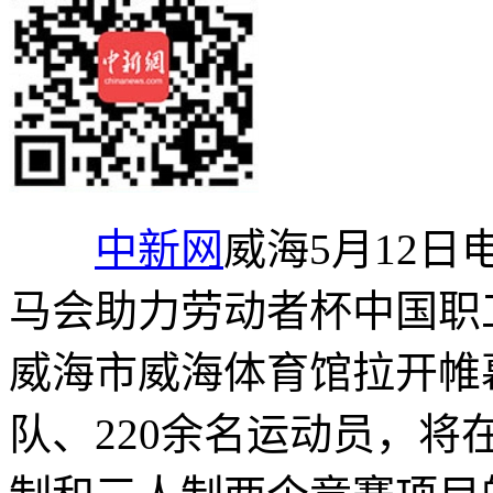
中新网
威海5月12日
马会助力劳动者杯中国职
威海市威海体育馆拉开帷
队、220余名运动员，