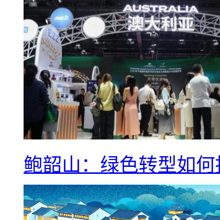
鲍韶山：绿色转型如何