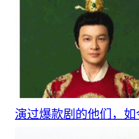
演过爆款剧的他们，如