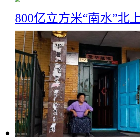
800亿立方米“南水”北