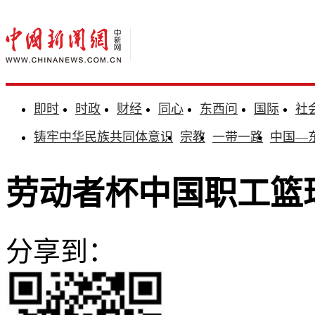
即时
时政
财经
同心
东西问
国际
社
铸牢中华民族共同体意识
宗教
一带一路
中国—
劳动者杯中国职工篮
分享到：