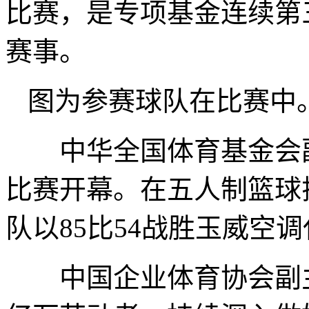
比赛，是专项基金连续第
赛事。
图为参赛球队在比赛中
中华全国体育基金会副
比赛开幕。在五人制篮球
队以85比54战胜玉威空
中国企业体育协会副主