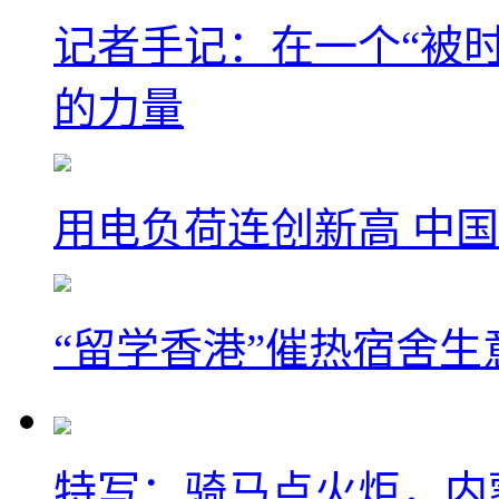
记者手记：在一个“被
的力量
用电负荷连创新高 中国
“留学香港”催热宿舍生
特写：骑马点火炬，内