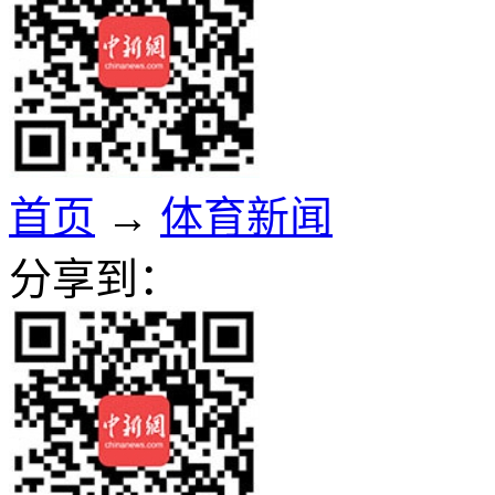
首页
→
体育新闻
分享到：