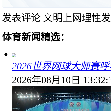
发表评论
文明上网理性发
体育新闻精选：
2026世界网球大师赛
2026年08月10日 13:32: