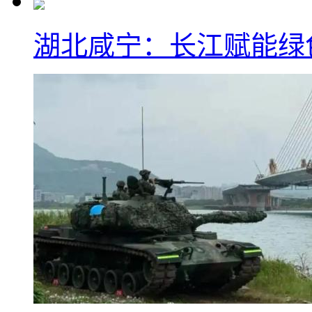
湖北咸宁：长江赋能绿