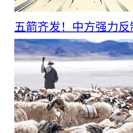
五箭齐发！中方强力反