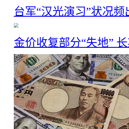
台军“汉光演习”状况频
金价收复部分“失地” 