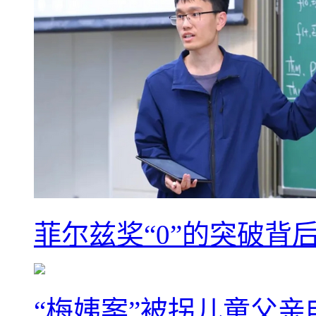
菲尔兹奖“0”的突破背
“梅姨案”被拐儿童父