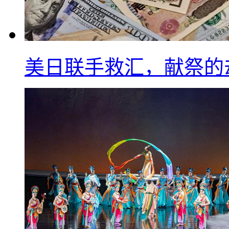
美日联手救汇，献祭的