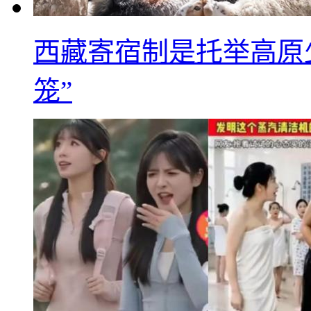
西藏寄宿制是托举高原
笼”