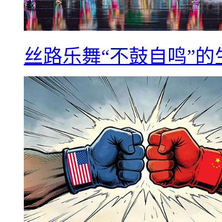
丝路乐舞“不鼓自鸣”