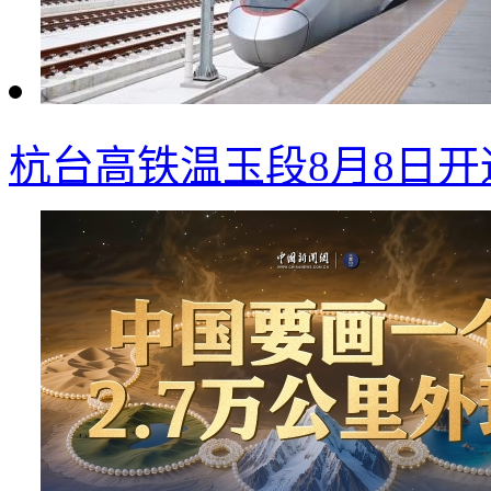
杭台高铁温玉段8月8日开