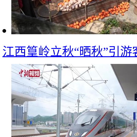
江西篁岭立秋“晒秋”引游