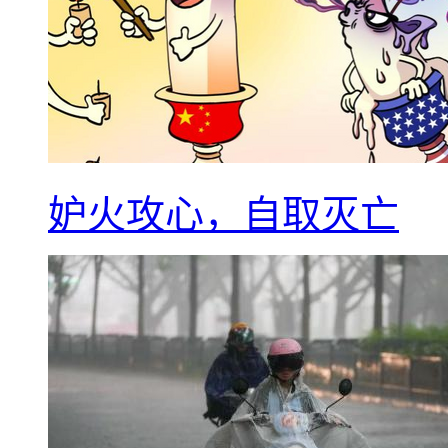
妒火攻心，自取灭亡