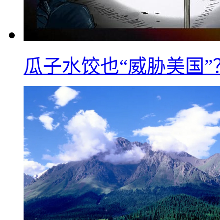
瓜子水饺也“威胁美国”