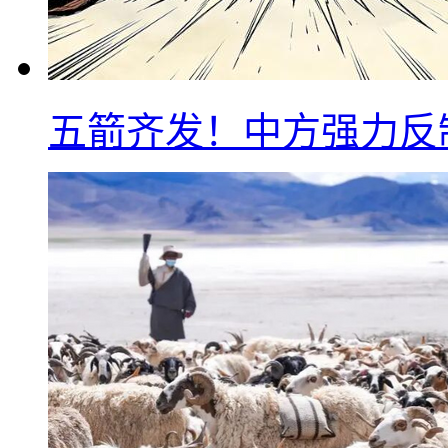
五箭齐发！中方强力反