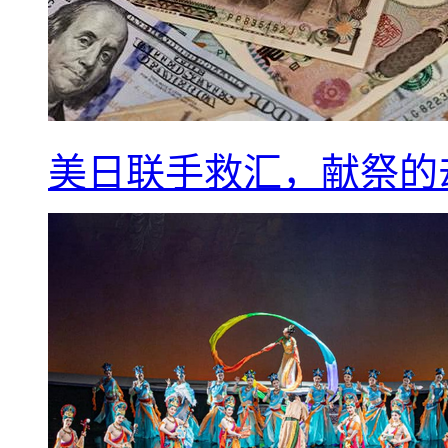
美日联手救汇，献祭的