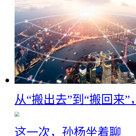
从“搬出去”到“搬回来
这一次，孙杨坐着聊