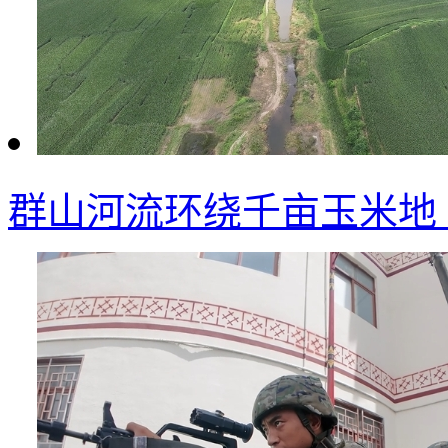
群山河流环绕千亩玉米地 