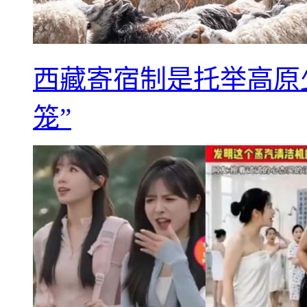
西藏寄宿制是托举高原
笼”