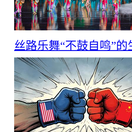
丝路乐舞“不鼓自鸣”