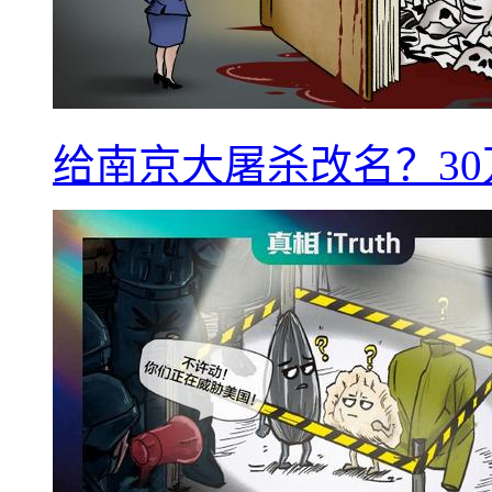
给南京大屠杀改名？3