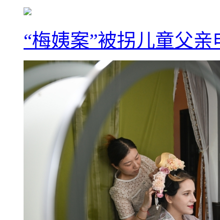
“梅姨案”被拐儿童父