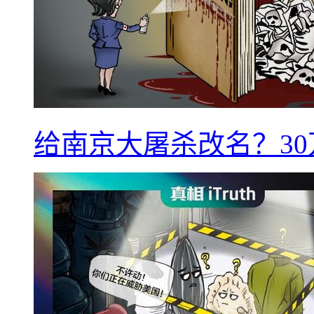
给南京大屠杀改名？3