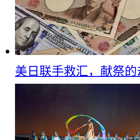
美日联手救汇，献祭的