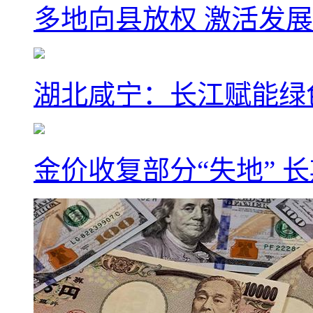
多地向县放权 激活发
湖北咸宁：长江赋能绿
金价收复部分“失地” 