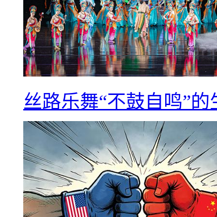
丝路乐舞“不鼓自鸣”