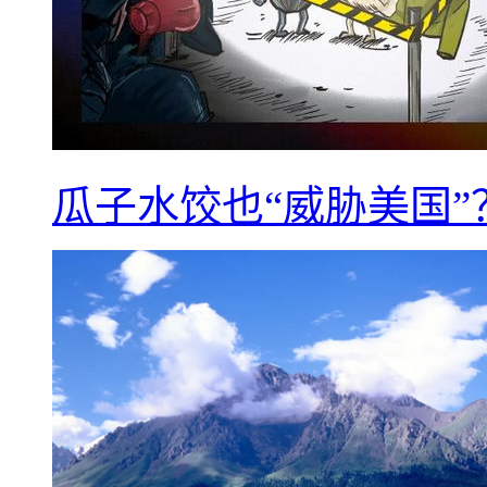
瓜子水饺也“威胁美国”