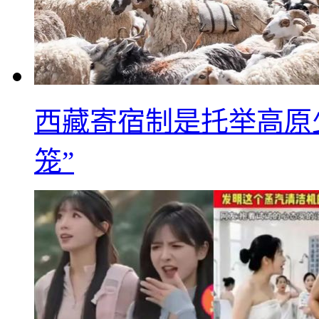
西藏寄宿制是托举高原
笼”