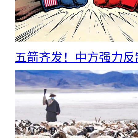
五箭齐发！中方强力反