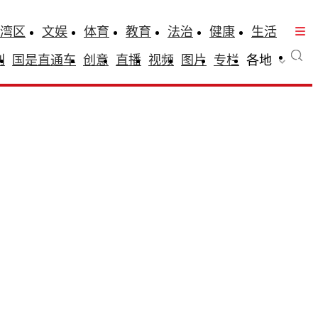
湾区
文娱
体育
教育
法治
健康
生活
刊
国是直通车
创意
直播
视频
图片
专栏
各地