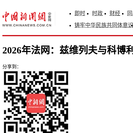
即时
时政
财经
同
铸牢中华民族共同体意
2026年法网：兹维列夫与科博
分享到：