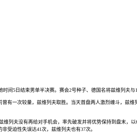
开赛当地时间5日结束男单半决赛。赛会2号种子、德国名将兹维列夫
曾有一次较量，兹维列夫取胜。当天首盘两人激烈缠斗，兹维列夫
维列夫没有再给对手机会，率先破发并将优势保持到盘末，以6:3
非受迫性失误达41次，兹维列夫也有37次。