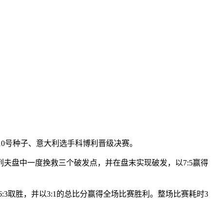
与10号种子、意大利选手科博利晋级决赛。
盘中一度挽救三个破发点，并在盘末实现破发，以7:5赢得
取胜，并以3:1的总比分赢得全场比赛胜利。整场比赛耗时3