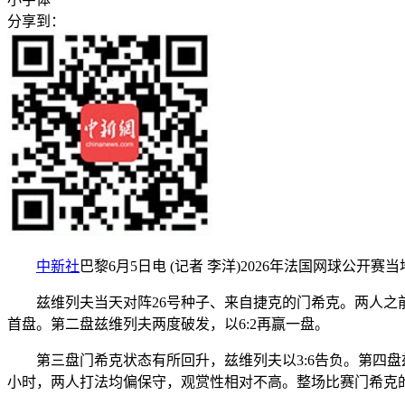
分享到：
中新社
巴黎6月5日电 (记者 李洋)2026年法国网球公
兹维列夫当天对阵26号种子、来自捷克的门希克。两人之前
首盘。第二盘兹维列夫两度破发，以6:2再赢一盘。
第三盘门希克状态有所回升，兹维列夫以3:6告负。第四盘兹
小时，两人打法均偏保守，观赏性相对不高。整场比赛门希克的