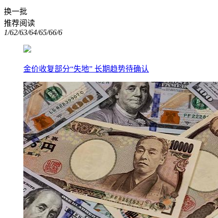
换一批
推荐阅读
1/6
2/6
3/6
4/6
5/6
6/6
金价收复部分“失地” 长期趋势待确认