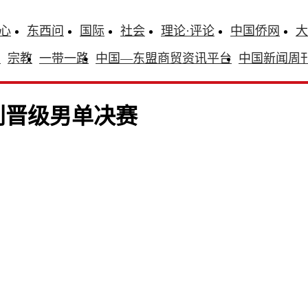
心
东西问
国际
社会
理论·评论
中国侨网
大
识
宗教
一带一路
中国—东盟商贸资讯平台
中国新闻周
利晋级男单决赛