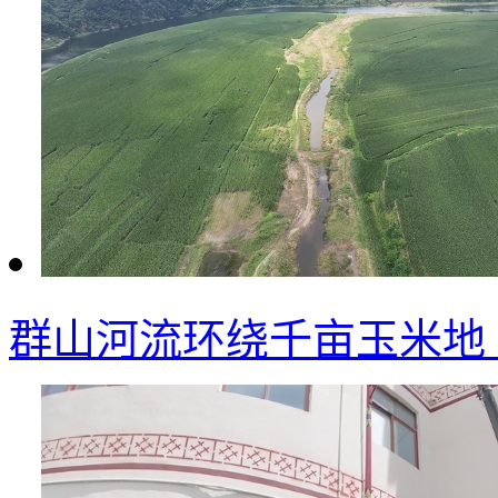
群山河流环绕千亩玉米地 