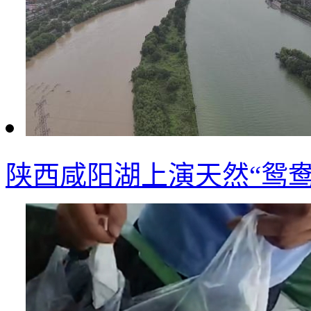
陕西咸阳湖上演天然“鸳鸯