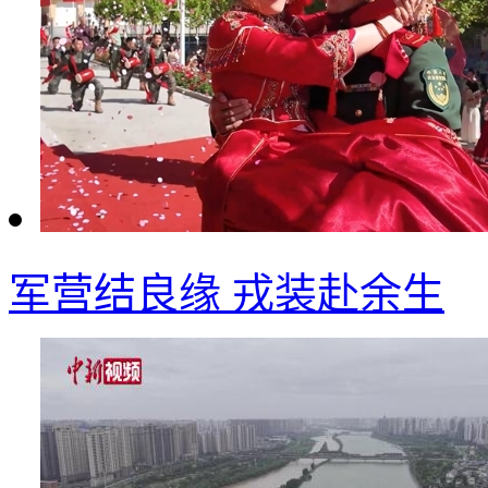
军营结良缘 戎装赴余生