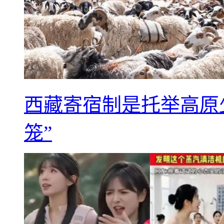
西藏寄宿制是托举高原
笼”