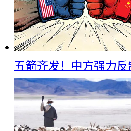
五箭齐发！中方强力反