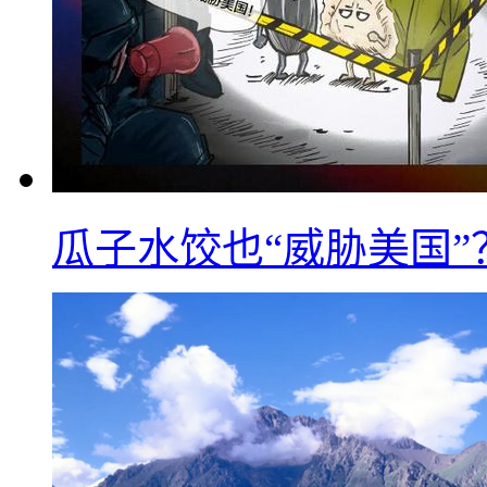
瓜子水饺也“威胁美国”