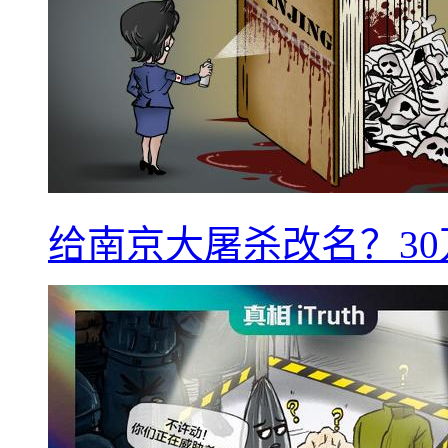
给南京大屠杀改名？3