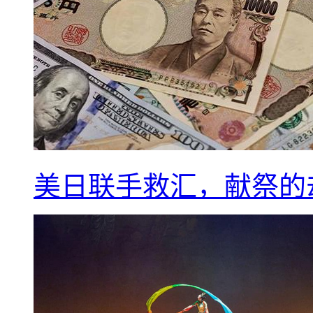
美日联手救汇，献祭的