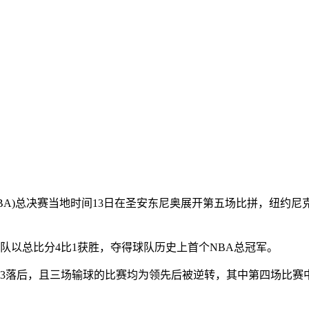
职篮(NBA)总决赛当地时间13日在圣安东尼奥展开第五场比拼，纽约
刺队以总比分4比1获胜，夺得球队历史上首个NBA总冠军。
落后，且三场输球的比赛均为领先后被逆转，其中第四场比赛中马