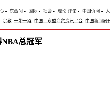
心
东西问
国际
社会
理论·评论
中国侨网
大
识
宗教
一带一路
中国—东盟商贸资讯平台
中国新闻周
NBA总冠军