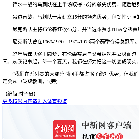
背水一战的马刺队在上半场取得16分的领先优势，随后尼克斯
易边再战，马刺队一度建立15分的领先优势，但韧性更强的尼
尼克斯队主将布伦森狂砍45分，并当选本赛季NBA总决赛最有
尼克斯队曾在1969-1970、1972-1973两个赛季夺得
27年后球队终于圆梦，布伦森赛后与父亲拥抱并喜极而泣。
间。从我记事起，每一个夏天，我都在努力把这一切变成现实。
“我们在系列赛的大部分时间里都占据了绝对优势，但我们的
定会从中吸取教训。”(完)
【编辑:付子豪】
更多精彩内容请进入体育频道