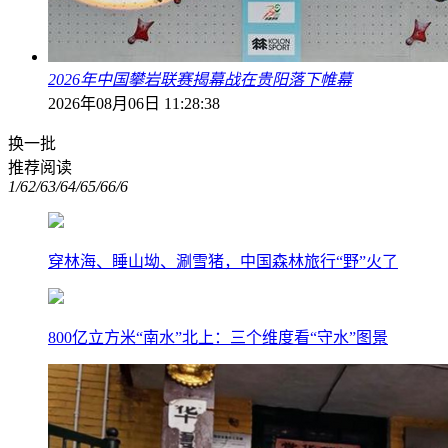
2026年中国攀岩联赛揭幕战在贵阳落下帷幕
2026年08月06日 11:28:38
换一批
推荐阅读
1/6
2/6
3/6
4/6
5/6
6/6
穿林海、睡山坳、涮雪猪，中国森林旅行“野”火了
800亿立方米“南水”北上：三个维度看“守水”图景