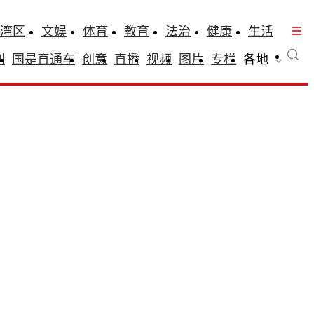
湾区
文娱
体育
教育
法治
健康
生活
刊
国是直通车
创意
直播
视频
图片
专栏
各地