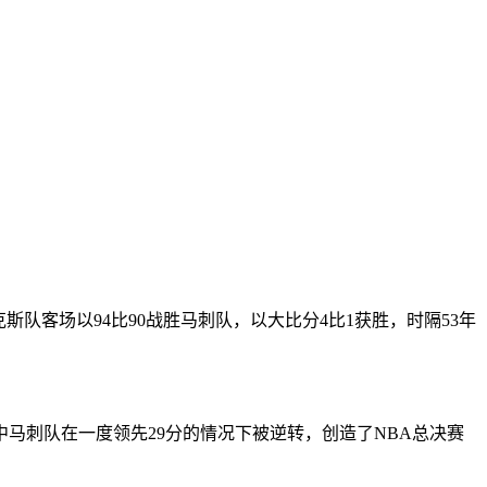
尼克斯队客场以94比90战胜马刺队，以大比分4比1获胜，时隔53年
刺队在一度领先29分的情况下被逆转，创造了NBA总决赛