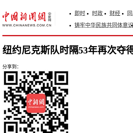
即时
时政
财经
同
铸牢中华民族共同体意
纽约尼克斯队时隔53年再次夺得
分享到：