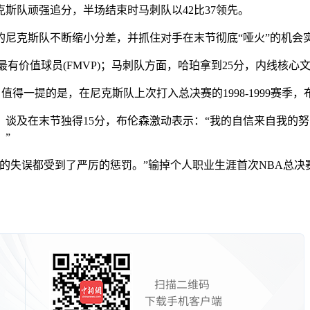
队顽强追分，半场结束时马刺队以42比37领先。
克斯队不断缩小分差，并抓住对手在末节彻底“哑火”的机会实现
价值球员(FMVP)；马刺队方面，哈珀拿到25分，内线核心文
总冠军。值得一提的是，在尼克斯队上次打入总决赛的1998-199
谈及在末节独得15分，布伦森激动表示：“我的自信来自我的
”
失误都受到了严厉的惩罚。”输掉个人职业生涯首次NBA总决