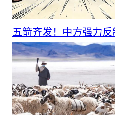
五箭齐发！中方强力反