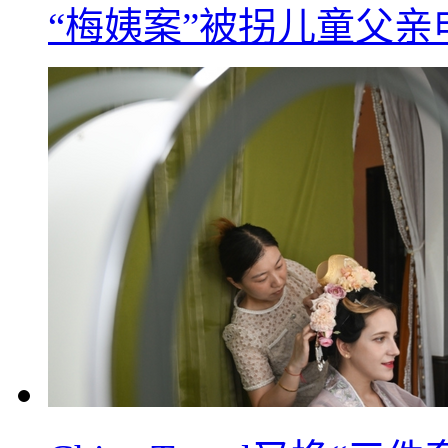
“梅姨案”被拐儿童父