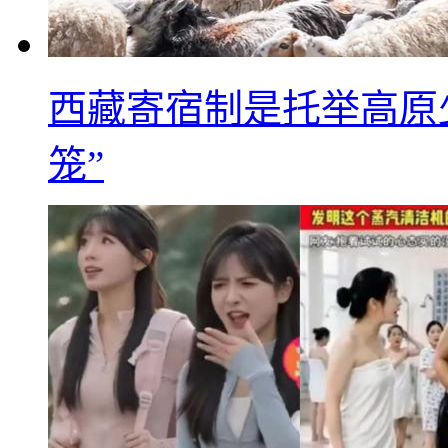
西藏寄宿制是托举高原
笼”