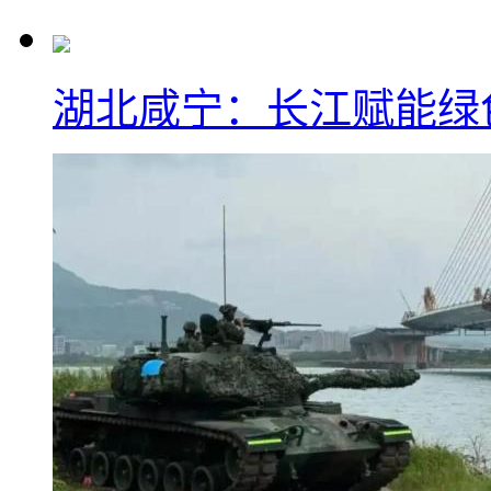
湖北咸宁：长江赋能绿