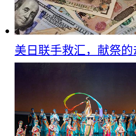
美日联手救汇，献祭的