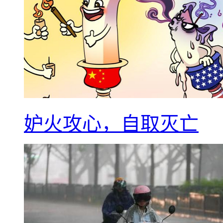
妒火攻心，自取灭亡