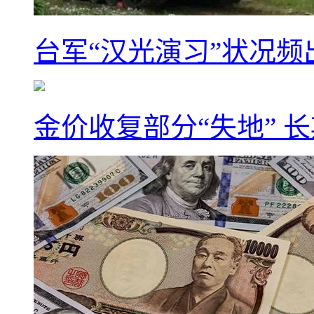
台军“汉光演习”状况频
金价收复部分“失地” 