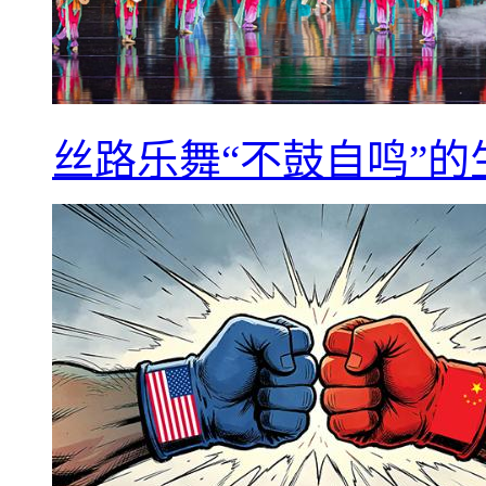
丝路乐舞“不鼓自鸣”