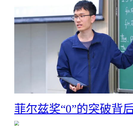
菲尔兹奖“0”的突破背