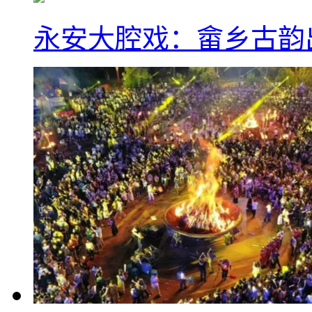
永安大腔戏：畲乡古韵