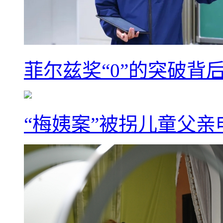
菲尔兹奖“0”的突破背
“梅姨案”被拐儿童父