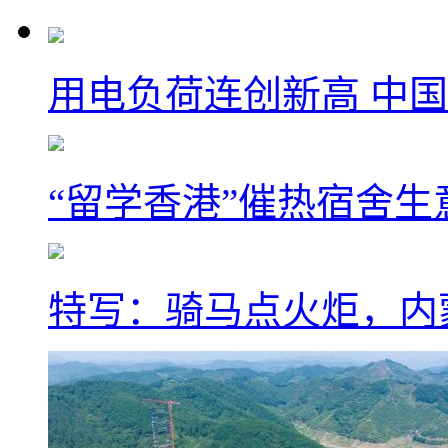
用电负荷连创新高 中国
“留学香港”催热宿舍生
特写：骑马点火炬，内