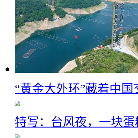
“黄金大外环”藏着中
特写：台风夜，一块蛋