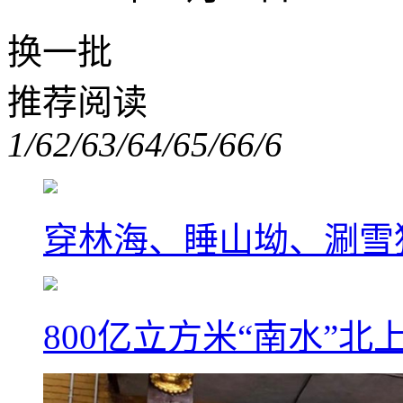
换一批
推荐阅读
1/6
2/6
3/6
4/6
5/6
6/6
穿林海、睡山坳、涮雪
800亿立方米“南水”北