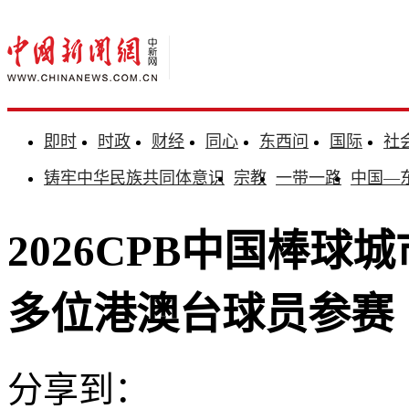
即时
时政
财经
同心
东西问
国际
社
铸牢中华民族共同体意识
宗教
一带一路
中国—
2026CPB中国棒球
多位港澳台球员参赛
分享到：