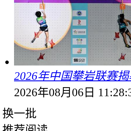
2026年中国攀岩联赛
2026年08月06日 11:28:
换一批
推荐阅读