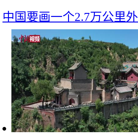
中国要画一个2.7万公里