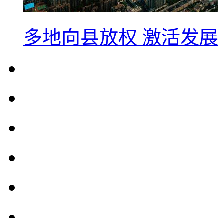
多地向县放权 激活发