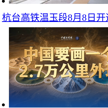
杭台高铁温玉段8月8日开