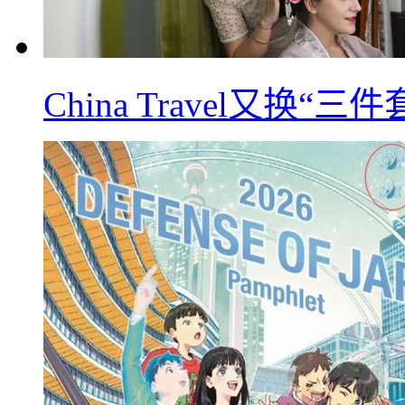
China Travel又