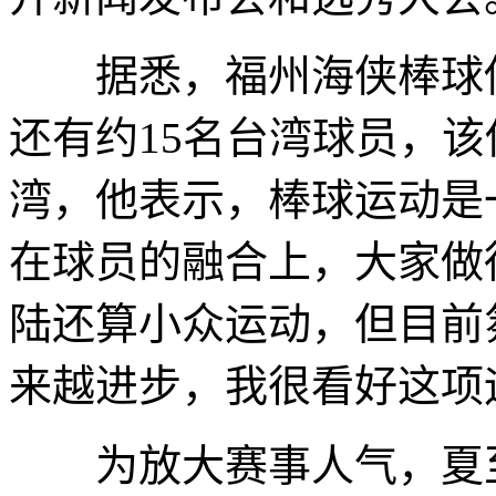
据悉，福州海侠棒球俱
还有约15名台湾球员，
湾，他表示，棒球运动是
在球员的融合上，大家做
陆还算小众运动，但目前
来越进步，我很看好这项
为放大赛事人气，夏至