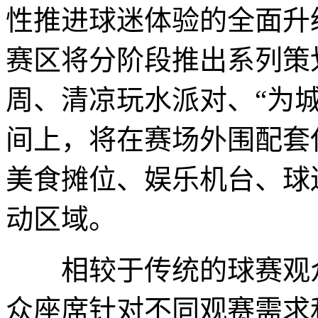
性推进球迷体验的全面升
赛区将分阶段推出系列策划
周、清凉玩水派对、“为
间上，将在赛场外围配套
美食摊位、娱乐机台、球
动区域。
相较于传统的球赛观众
众座席针对不同观赛需求