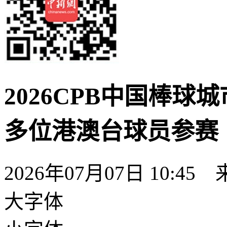
2026CPB中国棒球
多位港澳台球员参赛
2026年07月07日 10:45
大字体