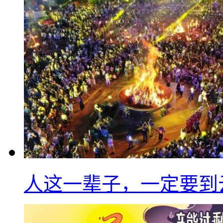
人这一辈子，一定要到