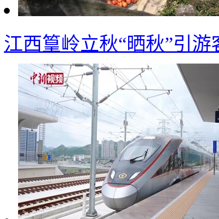
江西篁岭立秋“晒秋”引游