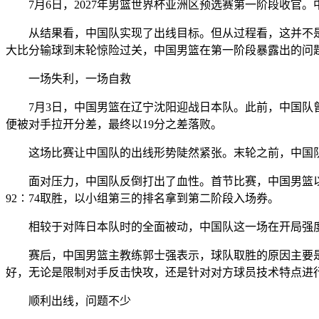
7月6日，2027年男篮世界杯亚洲区预选赛第一阶段收官。中
从结果看，中国队实现了出线目标。但从过程看，这并不是一
大比分输球到末轮惊险过关，中国男篮在第一阶段暴露出的问
一场失利，一场自救
7月3日，中国男篮在辽宁沈阳迎战日本队。此前，中国队曾
便被对手拉开分差，最终以19分之差落败。
这场比赛让中国队的出线形势陡然紧张。末轮之前，中国队
面对压力，中国队反倒打出了血性。首节比赛，中国男篮以2
92∶74取胜，以小组第三的排名拿到第二阶段入场券。
相较于对阵日本队时的全面被动，中国队这一场在开局强度
赛后，中国男篮主教练郭士强表示，球队取胜的原因主要是
好，无论是限制对手反击快攻，还是针对对方球员技术特点进
顺利出线，问题不少