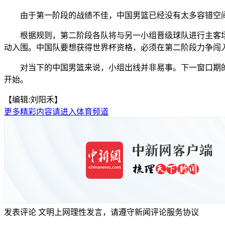
由于第一阶段的战绩不佳，中国男篮已经没有太多容错空间。
根据规则，第二阶段各队将与另一小组晋级球队进行主客场比
动入围。中国队要想获得世界杯资格，必须在第二阶段力争闯
对当下的中国男篮来说，小组出线并非易事。下一窗口期的比
开始。
【编辑:刘阳禾】
更多精彩内容请进入体育频道
发表评论
文明上网理性发言，请遵守新闻评论服务协议