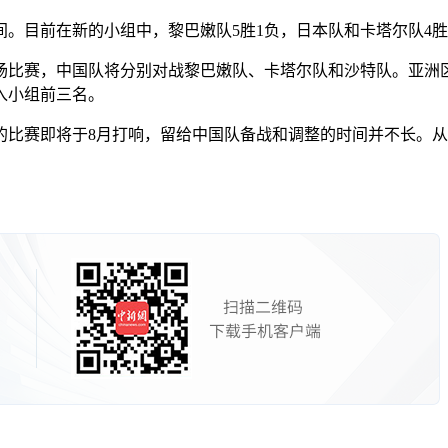
目前在新的小组中，黎巴嫩队5胜1负，日本队和卡塔尔队4胜2
赛，中国队将分别对战黎巴嫩队、卡塔尔队和沙特队。亚洲区
入小组前三名。
赛即将于8月打响，留给中国队备战和调整的时间并不长。从