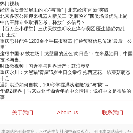
热门视频
经济高质量发展里的“心”与“新”｜北京经济“向新”突破
北京多家公园迎来机器人新员工 “乏脏险难”四类场景优先上岗
中传王牌专业取消艺考，释放什么信号？
【百万庄小课堂】三伏天蚊虫叮咬止痒存误区 医生提醒勿乱
用“土法”
重庆忠县配备1200余个手摇报警器 打通预警信息传递“最后一公
里”
这很中国·科技在场丨戈壁里的蓝色“向日葵”：在米桑油田，中国
技术与当...
时政微视频丨习近平与世界遗产：鼓浪琴韵
重庆永川：大熊猫“青露”5岁生日会举行 抱西蓝花、趴蘑菇萌态
十足
遇到洪涝如何自救，100秒掌握洪涝避险“躲”与“防”→
华裔Z视界｜马来西亚华裔青年的中文情结：说好中文是很酷的
事
关于我们
About us
联系我们
本网站所刊载信息，不代表中新社和中新网观点。 刊用本网站稿件，务