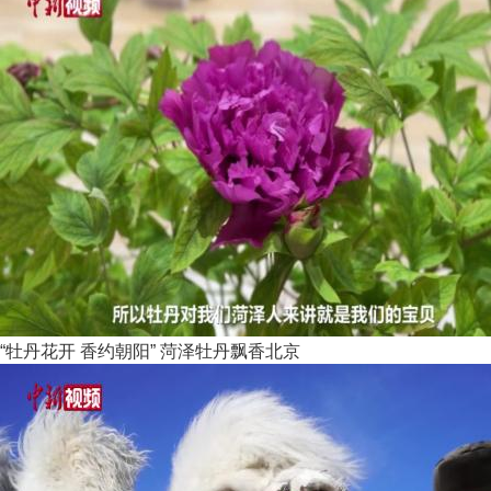
“牡丹花开 香约朝阳” 菏泽牡丹飘香北京