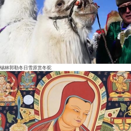
锡林郭勒冬日雪原赏冬驼