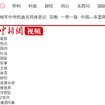
即时
时政
财经
同心
东西问
国
铸牢中华民族共同体意识
宗教
一带一路
中国—东盟
最新
热点
国内
社会
国际
军事
文娱
体育
财经
港澳台侨
微视界
洋腔队
Z世代
澜湄印象