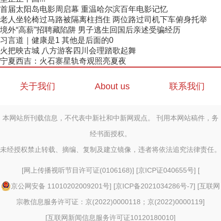
首届太阳岛电影周启幕 重温哈尔滨百年电影记忆
老人坐轮椅过马路被隔离柱挡住 两位路过司机下车俯身托举
境外“高薪”招聘藏陷阱 男子逃生回国后亲述受骗经历
习言道｜健康是1 其他是后面的0
火把映古城 八方游客四川会理踏歌起舞
宁夏西吉：火石寨星轨奇观照亮夏夜
关于我们
About us
联系我们
本网站所刊载信息，不代表中新社和中新网观点。 刊用本网站稿件，务
经书面授权。
未经授权禁止转载、摘编、复制及建立镜像，违者将依法追究法律责任。
[
网上传播视听节目许可证(0106168)
] [
京ICP证040655号
] [
京公网安备 11010202009201号
] [
京ICP备2021034286号-7
] [
互联网
宗教信息服务许可证：京(2022)0000118；京(2022)0000119
]
[
互联网新闻信息服务许可证10120180010
]