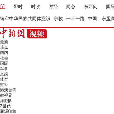
即时
时政
财经
同心
东西问
国
铸牢中华民族共同体意识
宗教
一带一路
中国—东盟
最新
热点
国内
社会
国际
军事
文娱
体育
财经
港澳台侨
微视界
洋腔队
Z世代
澜湄印象