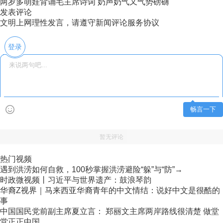
两岁多萌娃背诵毛主席诗词 奶声奶气又气势磅礴
发表评论
文明上网理性发言，请遵守新闻评论服务协议
登录
畅言一下
暂无评论
热门视频
遇到洪涝如何自救，100秒掌握洪涝避险“躲”与“防”→
时政微视频丨习近平与世界遗产：鼓浪琴韵
华裔Z视界｜马来西亚华裔青年的中文情结：说好中文是很酷的
事
中国国民党前副主席夏立言： 郑丽文主席两岸路线很清楚 做堂
堂正正中国...