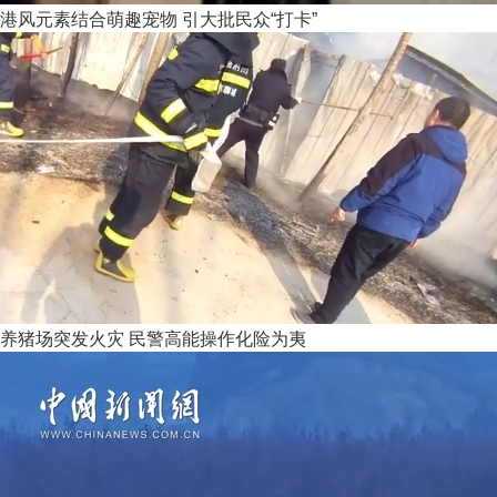
港风元素结合萌趣宠物 引大批民众“打卡”
养猪场突发火灾 民警高能操作化险为夷