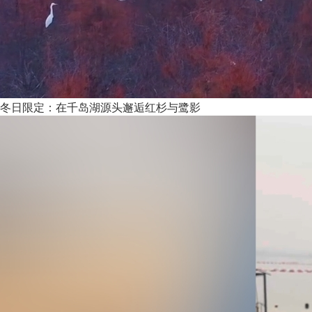
冬日限定：在千岛湖源头邂逅红杉与鹭影