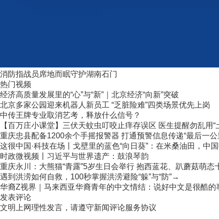
消防指战员席地而眠守护湖南石门
热门视频
经济高质量发展里的“心”与“新”｜北京经济“向新”突破
北京多家公园迎来机器人新员工 “乏脏险难”四类场景优先上岗
中传王牌专业取消艺考，释放什么信号？
【百万庄小课堂】三伏天蚊虫叮咬止痒存误区 医生提醒勿乱用“
重庆忠县配备1200余个手摇报警器 打通预警信息传递“最后一公
这很中国·科技在场丨戈壁里的蓝色“向日葵”：在米桑油田，中国技
时政微视频丨习近平与世界遗产：鼓浪琴韵
重庆永川：大熊猫“青露”5岁生日会举行 抱西蓝花、趴蘑菇萌态
遇到洪涝如何自救，100秒掌握洪涝避险“躲”与“防”→
华裔Z视界｜马来西亚华裔青年的中文情结：说好中文是很酷的
发表评论
文明上网理性发言，请遵守新闻评论服务协议