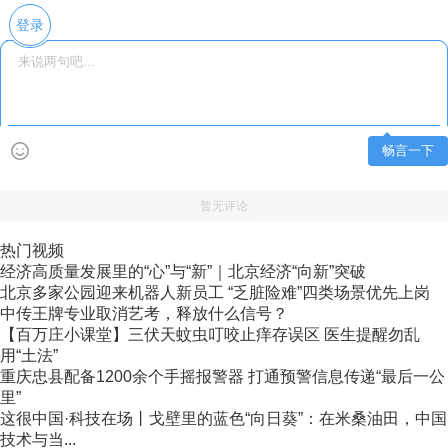
登录
畅言一下
暂无评论
热门视频
经济高质量发展里的“心”与“新”｜北京经济“向新”突破
北京多家公园迎来机器人新员工 “乏脏险难”四类场景优先上岗
中传王牌专业取消艺考，释放什么信号？
【百万庄小课堂】三伏天蚊虫叮咬止痒存误区 医生提醒勿乱
用“土法”
重庆忠县配备1200余个手摇报警器 打通预警信息传递“最后一公
里”
这很中国·科技在场丨戈壁里的蓝色“向日葵”：在米桑油田，中国
技术与当...