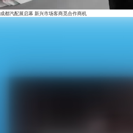
成都汽配展启幕 新兴市场客商觅合作商机