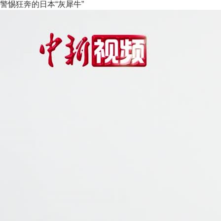
警惕狂奔的日本“灰犀牛”