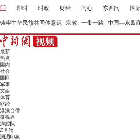
即时
时政
财经
同心
东西问
国
铸牢中华民族共同体意识
宗教
一带一路
中国—东盟
最新
热点
国内
社会
国际
军事
文娱
体育
财经
港澳台侨
微视界
洋腔队
Z世代
澜湄印象