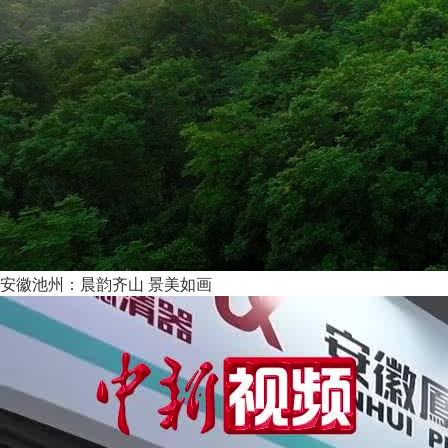
安徽池州：晨韵齐山 景美如画