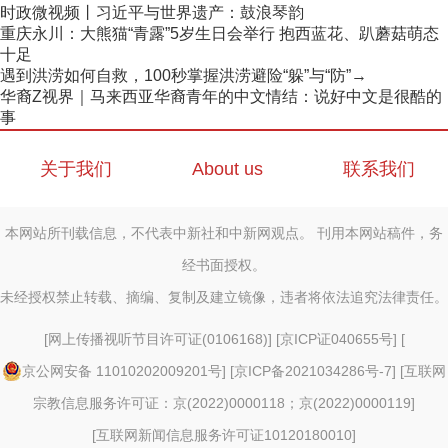
时政微视频丨习近平与世界遗产：鼓浪琴韵
重庆永川：大熊猫“青露”5岁生日会举行 抱西蓝花、趴蘑菇萌态
十足
遇到洪涝如何自救，100秒掌握洪涝避险“躲”与“防”→
华裔Z视界｜马来西亚华裔青年的中文情结：说好中文是很酷的
事
关于我们
About us
联系我们
本网站所刊载信息，不代表中新社和中新网观点。 刊用本网站稿件，务
经书面授权。
未经授权禁止转载、摘编、复制及建立镜像，违者将依法追究法律责任。
[
网上传播视听节目许可证(0106168)
] [
京ICP证040655号
] [
京公网安备 11010202009201号
] [
京ICP备2021034286号-7
] [
互联网
宗教信息服务许可证：京(2022)0000118；京(2022)0000119
]
[
互联网新闻信息服务许可证10120180010
]