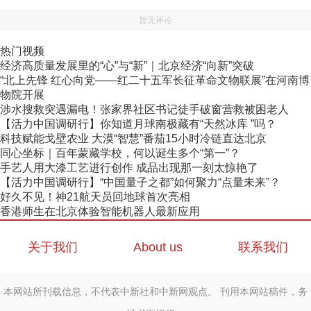
暂无评论
热门视频
经济高质量发展里的“心”与“新”｜北京经济“向新”突破
“北上先锋 红心向党——红二十五军长征革命文物联展”在河南博
物院开展
涉水搜救突遇漏电！张家界社区书记徒手破窗营救被困老人
【活力中国调研行】你知道月球南极藏有“天然冰库 ”吗？
科技赋能戈壁农业 大漠“智慧”番茄15小时冷链直达北京
同心坐标｜百年蒙藏学校，何以诞生多个“第一”？
手艺人用大漆工艺进行创作 成品出现那一刻太惊艳了
【活力中国调研行】“中国量子之都”如何聚力“点量未来”？
好久不见！神21航天员回地球首次亮相
香港师生在北京体验智能机器人最新应用
关于我们
About us
联系我们
本网站所刊载信息，不代表中新社和中新网观点。 刊用本网站稿件，务