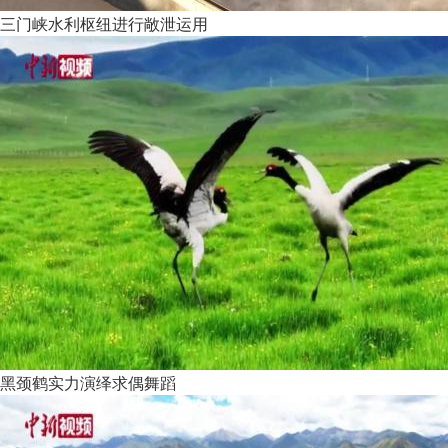
三门峡水利枢纽进行敞泄运用
黑颈鹤实力演绎求偶舞蹈