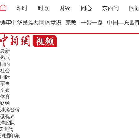
即时
时政
财经
同心
东西问
国
铸牢中华民族共同体意识
宗教
一带一路
中国—东盟
最新
热点
国内
社会
国际
军事
文娱
体育
财经
港澳台侨
微视界
洋腔队
Z世代
澜湄印象