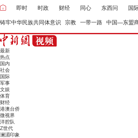
即时
时政
财经
同心
东西问
国
铸牢中华民族共同体意识
宗教
一带一路
中国—东盟
最新
热点
国内
社会
国际
军事
文娱
体育
财经
港澳台侨
微视界
洋腔队
Z世代
澜湄印象