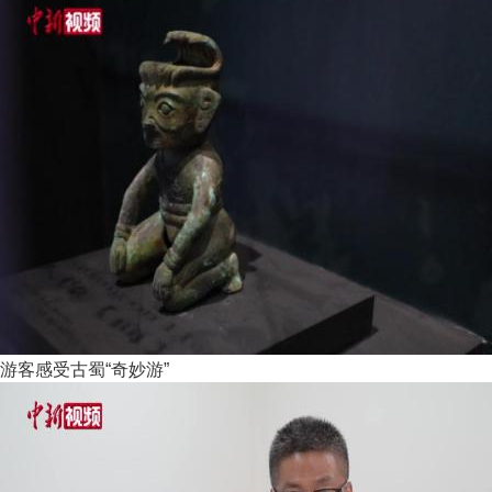
游客感受古蜀“奇妙游”