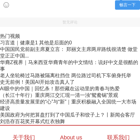
畅言一下
暂无评论
热门视频
习言道｜健康是1 其他是后面的0
中国国民党前副主席夏立言： 郑丽文主席两岸路线很清楚 做堂
堂正正中国...
华裔Z视界｜马来西亚华裔青年的中文情结：说好中文是很酷的
事
老人坐轮椅过马路被隔离柱挡住 两位路过司机下车俯身托举
史无前例！美国AI开始攻击真人了
AI眼中的中国｜回忆杀！那些藏在运动里的青春与热爱
（长江十年行）重庆两江交汇现一清一浊“鸳鸯锅”景观
经济高质量发展里的“心”与“新”｜重庆积极融入全国统一大市场
建设
美国政府为何把算盘打到了中国瓜子和饺子上？丨新闻会客厅
刘浩存百花奖开幕式红衣独舞
关于我们
About us
联系我们