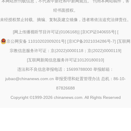
本网站所刊载信息，不代表中新社和中新网观点。 刊用本网站稿件，务
经书面授权。
未经授权禁止转载、摘编、复制及建立镜像，违者将依法追究法律责任。
[
网上传播视听节目许可证(0106168)
] [
京ICP证040655号
] [
京公网安备 11010202009201号
] [
京ICP备2021034286号-7
] [
互联网
宗教信息服务许可证：京(2022)0000118；京(2022)0000119
]
[
互联网新闻信息服务许可证10120180010
]
违法和不良信息举报电话：15699788000 举报邮箱：
jubao@chinanews.com.cn
举报受理和处置管理办法
总机：86-10-
87826688
Copyright ©1999-2026
chinanews.com. All Rights Reserved