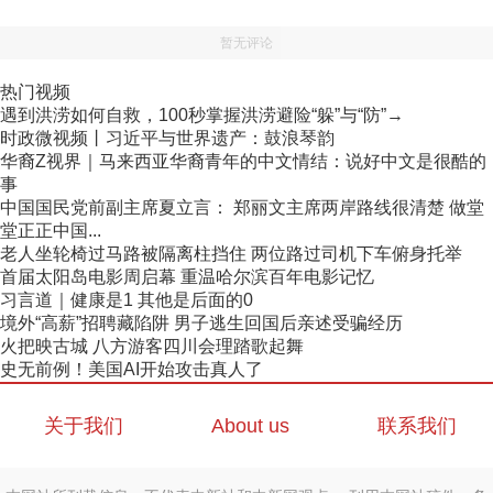
暂无评论
热门视频
遇到洪涝如何自救，100秒掌握洪涝避险“躲”与“防”→
时政微视频丨习近平与世界遗产：鼓浪琴韵
华裔Z视界｜马来西亚华裔青年的中文情结：说好中文是很酷的
事
中国国民党前副主席夏立言： 郑丽文主席两岸路线很清楚 做堂
堂正正中国...
老人坐轮椅过马路被隔离柱挡住 两位路过司机下车俯身托举
首届太阳岛电影周启幕 重温哈尔滨百年电影记忆
习言道｜健康是1 其他是后面的0
境外“高薪”招聘藏陷阱 男子逃生回国后亲述受骗经历
火把映古城 八方游客四川会理踏歌起舞
史无前例！美国AI开始攻击真人了
关于我们
About us
联系我们