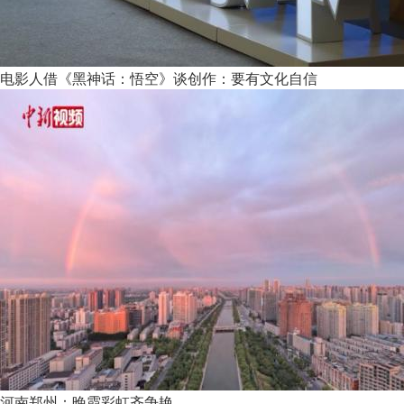
电影人借《黑神话：悟空》谈创作：要有文化自信
河南郑州：晚霞彩虹齐争艳