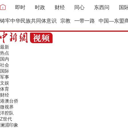
即时
时政
财经
同心
东西问
国
铸牢中华民族共同体意识
宗教
一带一路
中国—东盟
最新
热点
国内
社会
国际
军事
文娱
体育
财经
港澳台侨
微视界
洋腔队
Z世代
澜湄印象