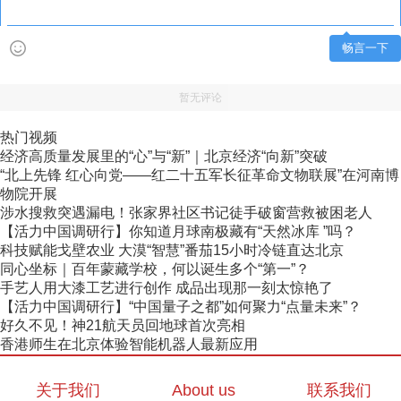
畅言一下
暂无评论
热门视频
经济高质量发展里的“心”与“新”｜北京经济“向新”突破
“北上先锋 红心向党——红二十五军长征革命文物联展”在河南博
物院开展
涉水搜救突遇漏电！张家界社区书记徒手破窗营救被困老人
【活力中国调研行】你知道月球南极藏有“天然冰库 ”吗？
科技赋能戈壁农业 大漠“智慧”番茄15小时冷链直达北京
同心坐标｜百年蒙藏学校，何以诞生多个“第一”？
手艺人用大漆工艺进行创作 成品出现那一刻太惊艳了
【活力中国调研行】“中国量子之都”如何聚力“点量未来”？
好久不见！神21航天员回地球首次亮相
香港师生在北京体验智能机器人最新应用
关于我们
About us
联系我们