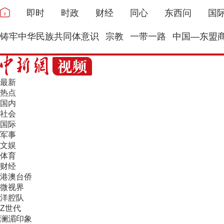
即时
时政
财经
同心
东西问
国
铸牢中华民族共同体意识
宗教
一带一路
中国—东盟
最新
热点
国内
社会
国际
军事
文娱
体育
财经
港澳台侨
微视界
洋腔队
Z世代
澜湄印象