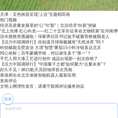
天津：五色秧苗呈现“上合”主题稻田画
热门视频
经济高质量发展里的“心”与“新”｜北京经济“向新”突破
“北上先锋 红心向党——红二十五军长征革命文物联展”在河南
涉水搜救突遇漏电！张家界社区书记徒手破窗营救被困老人
【活力中国调研行】你知道月球南极藏有“天然冰库 ”吗？
科技赋能戈壁农业 大漠“智慧”番茄15小时冷链直达北京
同心坐标｜百年蒙藏学校，何以诞生多个“第一”？
手艺人用大漆工艺进行创作 成品出现那一刻太惊艳了
【活力中国调研行】“中国量子之都”如何聚力“点量未来”？
好久不见！神21航天员回地球首次亮相
香港师生在北京体验智能机器人最新应用
发表评论
文明上网理性发言，请遵守新闻评论服务协议
登录