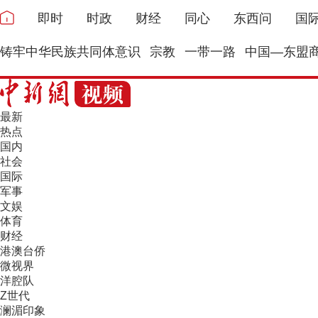
即时
时政
财经
同心
东西问
国
铸牢中华民族共同体意识
宗教
一带一路
中国—东盟
最新
热点
国内
社会
国际
军事
文娱
体育
财经
港澳台侨
微视界
洋腔队
Z世代
澜湄印象