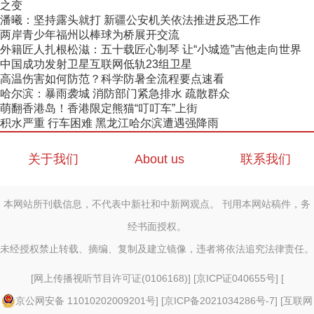
之变
潘曦：坚持露头就打 新疆公安机关依法推进反恐工作
两岸青少年福州以棒球为桥展开交流
外籍匠人扎根松滋：五十载匠心制琴 让“小城造”吉他走向世界
中国成功发射卫星互联网低轨23组卫星
高温伤害如何防范？科学防暑全流程要点速看
哈尔滨：暴雨袭城 消防部门紧急排水 疏散群众
萌翻香港岛！香港限定熊猫“叮叮车”上街
积水严重 行车困难 黑龙江哈尔滨遭遇强降雨
关于我们
About us
联系我们
本网站所刊载信息，不代表中新社和中新网观点。 刊用本网站稿件，务
经书面授权。
未经授权禁止转载、摘编、复制及建立镜像，违者将依法追究法律责任。
[
网上传播视听节目许可证(0106168)
] [
京ICP证040655号
] [
京公网安备 11010202009201号
] [
京ICP备2021034286号-7
] [
互联网