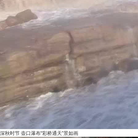
深秋时节 壶口瀑布“彩桥通天”景如画