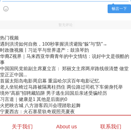
畅言一下
暂无评论
热门视频
遇到洪涝如何自救，100秒掌握洪涝避险“躲”与“防”→
时政微视频丨习近平与世界遗产：鼓浪琴韵
华裔Z视界｜马来西亚华裔青年的中文情结：说好中文是很酷的
事
中国国民党前副主席夏立言： 郑丽文主席两岸路线很清楚 做堂
堂正正中国...
首届太阳岛电影周启幕 重温哈尔滨百年电影记忆
老人坐轮椅过马路被隔离柱挡住 两位路过司机下车俯身托举
境外“高薪”招聘藏陷阱 男子逃生回国后亲述受骗经历
习言道｜健康是1 其他是后面的0
火把映古城 八方游客四川会理踏歌起舞
宁夏西吉：火石寨星轨奇观照亮夏夜
关于我们
About us
联系我们