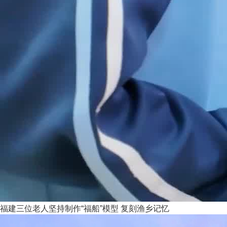
福建三位老人坚持制作“福船”模型 复刻渔乡记忆