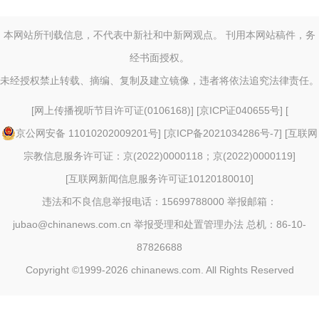
本网站所刊载信息，不代表中新社和中新网观点。 刊用本网站稿件，务
经书面授权。
未经授权禁止转载、摘编、复制及建立镜像，违者将依法追究法律责任。
[
网上传播视听节目许可证(0106168)
] [
京ICP证040655号
] [
京公网安备 11010202009201号
] [
京ICP备2021034286号-7
] [
互联网
宗教信息服务许可证：京(2022)0000118；京(2022)0000119
]
[
互联网新闻信息服务许可证10120180010
]
违法和不良信息举报电话：15699788000 举报邮箱：
jubao@chinanews.com.cn
举报受理和处置管理办法
总机：86-10-
87826688
Copyright ©1999-2026
chinanews.com. All Rights Reserved