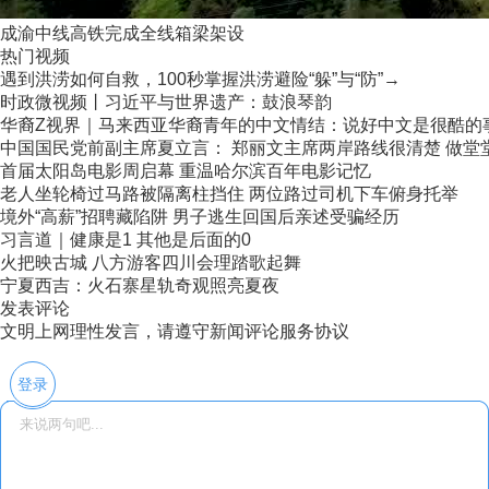
成渝中线高铁完成全线箱梁架设
热门视频
遇到洪涝如何自救，100秒掌握洪涝避险“躲”与“防”→
时政微视频丨习近平与世界遗产：鼓浪琴韵
华裔Z视界｜马来西亚华裔青年的中文情结：说好中文是很酷的
中国国民党前副主席夏立言： 郑丽文主席两岸路线很清楚 做堂堂正
首届太阳岛电影周启幕 重温哈尔滨百年电影记忆
老人坐轮椅过马路被隔离柱挡住 两位路过司机下车俯身托举
境外“高薪”招聘藏陷阱 男子逃生回国后亲述受骗经历
习言道｜健康是1 其他是后面的0
火把映古城 八方游客四川会理踏歌起舞
宁夏西吉：火石寨星轨奇观照亮夏夜
发表评论
文明上网理性发言，请遵守新闻评论服务协议
登录