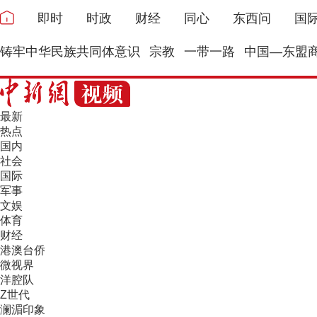
即时
时政
财经
同心
东西问
国
铸牢中华民族共同体意识
宗教
一带一路
中国—东盟
最新
热点
国内
社会
国际
军事
文娱
体育
财经
港澳台侨
微视界
洋腔队
Z世代
澜湄印象