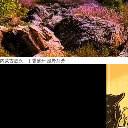
内蒙古敖汉：丁香盛开 漫野芬芳