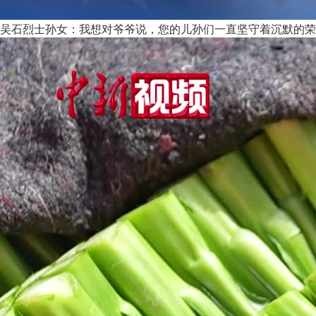
吴石烈士孙女：我想对爷爷说，您的儿孙们一直坚守着沉默的荣