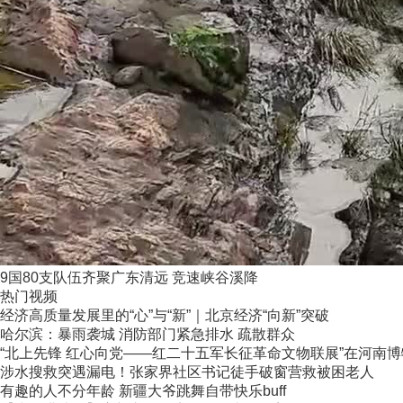
9国80支队伍齐聚广东清远 竞速峡谷溪降
热门视频
经济高质量发展里的“心”与“新”｜北京经济“向新”突破
哈尔滨：暴雨袭城 消防部门紧急排水 疏散群众
“北上先锋 红心向党——红二十五军长征革命文物联展”在河南
涉水搜救突遇漏电！张家界社区书记徒手破窗营救被困老人
有趣的人不分年龄 新疆大爷跳舞自带快乐buff