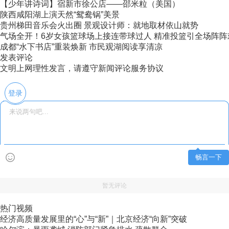
【少年讲诗词】宿新市徐公店——邵米粒（美国）
陕西咸阳湖上演天然“鸳鸯锅”美景
贵州梯田音乐会火出圈 景观设计师：就地取材依山就势
气场全开！6岁女孩篮球场上接连带球过人 精准投篮引全场阵阵
成都“水下书店”重装焕新 市民观湖阅读享清凉
发表评论
文明上网理性发言，请遵守新闻评论服务协议
登录
畅言一下
暂无评论
热门视频
经济高质量发展里的“心”与“新”｜北京经济“向新”突破