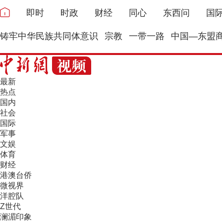
即时
时政
财经
同心
东西问
国
铸牢中华民族共同体意识
宗教
一带一路
中国—东盟
最新
热点
国内
社会
国际
军事
文娱
体育
财经
港澳台侨
微视界
洋腔队
Z世代
澜湄印象