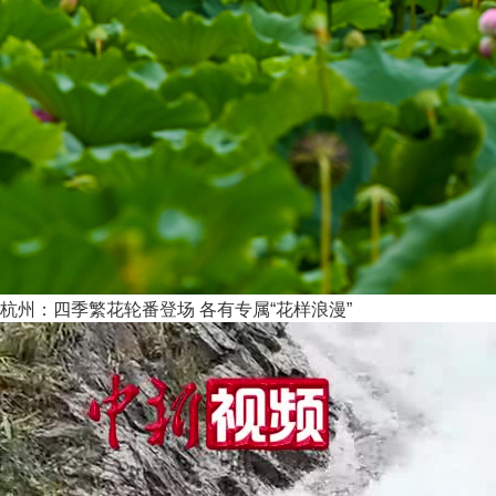
杭州：四季繁花轮番登场 各有专属“花样浪漫”