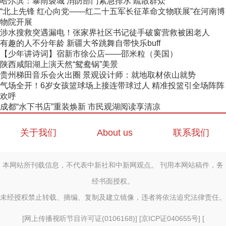
哈尔滨：暴雨袭城 消防部门紧急排水 疏散群众
“北上先锋 红心向党——红二十五军长征革命文物联展”在河南博
物院开展
涉水搜救突遇漏电！张家界社区书记徒手破窗营救被困老人
有趣的人不分年龄 新疆大爷跳舞自带快乐buff
【少年讲诗词】宿新市徐公店——邵米粒（美国）
陕西咸阳湖上演天然“鸳鸯锅”美景
贵州梯田音乐会火出圈 景观设计师：就地取材依山就势
气场全开！6岁女孩篮球场上接连带球过人 精准投篮引全场阵阵
欢呼
成都“水下书店”重装焕新 市民观湖阅读享清凉
关于我们
About us
联系我们
本网站所刊载信息，不代表中新社和中新网观点。 刊用本网站稿件，务
经书面授权。
未经授权禁止转载、摘编、复制及建立镜像，违者将依法追究法律责任。
[
网上传播视听节目许可证(0106168)
] [
京ICP证040655号
] [