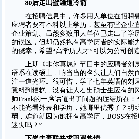
80后走出蜜罐遭冷箭
在招聘信息中，许多用人单位在招聘要
应聘者要有本科以上学历，甚至有些企业
企业策划。虽然多数用人单位已走出了学
的误区，但却仍然抱有高学历者的实际能
的侥幸，希望“高学历人才”可以为公司创
上期《非你莫属》节目中的应聘者刘晨
语系在读硕士，响当当的名头让人们自然
注一道光环。很可惜，学了七年英语的刘
意料到糟糕，没有让人看出硕士生应有的
师Frank的一席话道出了问题的症结所在：
不能光看外表和学历，她哪里优秀了？明
弱，难道就因为她拥有高学历，BOSS在
迷失吗？”
下岗夫妻联袂求职遇热情