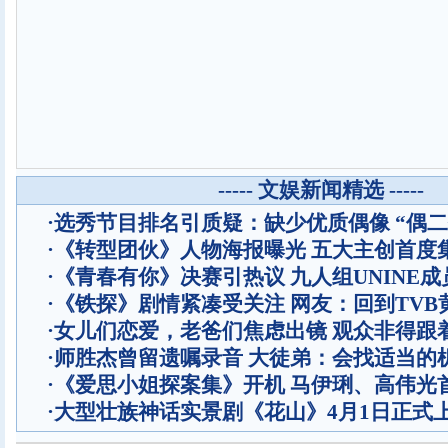
----- 文娱新闻精选 -----
·
选秀节目排名引质疑：缺少优质偶像 “偶二
·
《转型团伙》人物海报曝光 五大主创首度
·
《青春有你》决赛引热议 九人组UNINE成
·
《铁探》剧情紧凑受关注 网友：回到TVB
·
女儿们恋爱，老爸们焦虑出镜 观众非得跟
·
师胜杰曾留遗嘱录音 大徒弟：会找适当的
·
《爱思小姐探案集》开机 马伊琍、高伟光
·
大型壮族神话实景剧《花山》4月1日正式