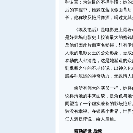
种语言；为达目的不择手段；她的
后的掌握中，她躲在蓝眼假面背后
长，他称埃及艳后像酒，喝过尤其
《埃及艳后》是电影史上最著名
是好莱坞电影史上投资最大的赔钱
反他们因此片而声名受损，只有伊
人般的电影女王的公众形象，更成
泰勒的人都清楚，这是她塑造的众
到耄耋之年的不老传说，出神入化
脱各种厄运的神奇功力，无数情人
像所有伟大的演员一样，她将自
说得清她的本来面貌，是角色与她
同塑造了一个虚实兼备的影坛艳后
独没有幸福。在银幕小世界，世界
任人褒贬评说，给人启迪。
泰勒辞世 后续