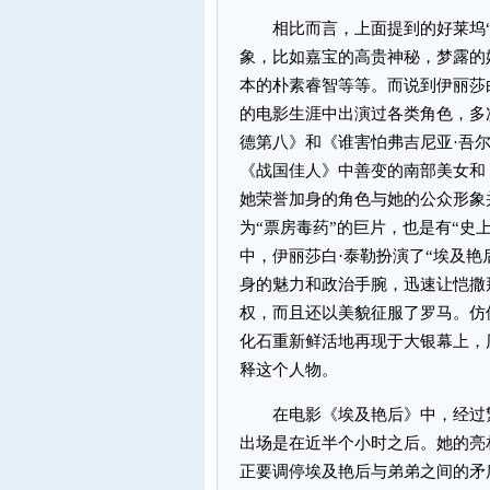
相比而言，上面提到的好莱坞“
象，比如嘉宝的高贵神秘，梦露的
本的朴素睿智等等。而说到伊丽莎
的电影生涯中出演过各类角色，多
德第八》和《谁害怕弗吉尼亚·吾
《战国佳人》中善变的南部美女和
她荣誉加身的角色与她的公众形象
为“票房毒药”的巨片，也是有“史
中，伊丽莎白·泰勒扮演了“埃及艳
身的魅力和政治手腕，迅速让恺撒
权，而且还以美貌征服了罗马。仿
化石重新鲜活地再现于大银幕上，
释这个人物。
在电影《埃及艳后》中，经过繁
出场是在近半个小时之后。她的亮
正要调停埃及艳后与弟弟之间的矛