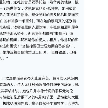
重礼物，送礼的官员双手托着一卷华美的地毯，恺
一个绝世美女，这就是克丽奥·佩特拉。她用如此
弟之前见到了恺撒。观众见到的埃及艳后即伊丽莎
雪白的衬裙像一柄宝剑，而在她的腰间真的还别着
此奇崛，浓密油黑的齐眉刘海，夸张的粗眉和犀利
她显得那么娇小，但言语间却颇有“巾帼不让须
这是我的房间，我不是你的犯人，相反，你是我的客
助你逃出困境！”当恺撒要卫士送她回自己的宫中，
，她却沉着自信地对卫士们说，“走廊很黑，但各
起。”
：“埃及艳后是迄今为止最完美、最具女人风范的
惊叹的人。诗人无须对她添加任何华美的辞藻，她
就其容貌来说，她也许并非像传说的那样无与伦
与恺撒初见后跟下来的电影细节里，是恺撒与大臣
—极端聪明和性感；擅长自然科学和数学；会讲九