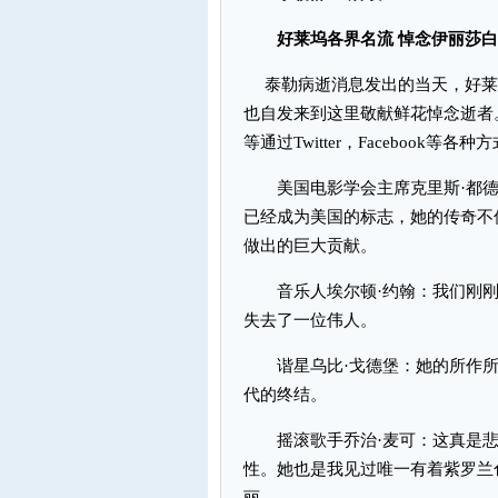
好莱坞各界名流 悼念伊丽莎白
泰勒病逝消息发出的当天，好莱
也自发来到这里敬献鲜花悼念逝者
等通过Twitter，Faceboo
美国电影学会主席克里斯·都德
已经成为美国的标志，她的传奇不
做出的巨大贡献。
音乐人埃尔顿·约翰：我们刚刚
失去了一位伟人。
谐星乌比·戈德堡：她的所作所
代的终结。
摇滚歌手乔治·麦可：这真是悲
性。她也是我见过唯一有着紫罗兰