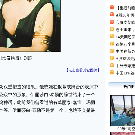
【重磅前瞻
A股30年
心脏支架降价
卷土重来，
14天期逆回
连续八个月“
中国在新
《埃及艳后》剧照
A股持续走高
中外专家建
【点击查看其它图片】
中国LPR连
双重塑造的结果。他或她在银幕或舞台的表演中
热门图
公众中的形象。伊丽莎白·泰勒的辞世结束了一个
坞神话，此前我们曾看过的有葛丽泰·嘉宝、玛丽
赫本等。伊丽莎白·泰勒不是第一个，也绝不会是最
99米“高