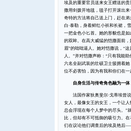
埃及的重要官员送来女王赠送的贵
撒用剑拨开地毯，毯子打开滚出来
奇特的方法将自己送上门，赶在弟
白·泰勒，身着鲜红小袄和长裙，
一把金色小匕首。她的形貌也是如
的双眸。在高大威猛的恺撒面前，
眉”的咄咄逼人。她对恺撒说，“
人。”并对恺撒声称：“只有我能
六名全副武装的壮硕卫士簇拥着她
位不必害怕，因为有我和你们在一
自身生活与传奇角色融为一体
法国作家狄奥斐尔·戈蒂埃曾说
女人，最像女王的女王，一个让人
总会浮现在每个人梦中的尽头。”
比，但却有不可抵御的吸引力。在
们在议论他们调查后的埃及艳后—