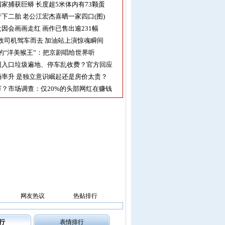
家捕获巨蟒 长度超5米体内有73颗蛋
下二胎 老公江宏杰喜晒一家四口(图)
因会画画走红 画作已售出逾231幅
收司机驾车而去 加油站上演惊魂瞬间
的“洋美猴王”：把京剧唱给世界听
园入口垃圾遍地、停车乱收费？官方回应
率升 是独立意识崛起还是房价太贵？
？市场调查：仅20%的头部网红在赚钱
网友热议
热贴排行
行
表情排行