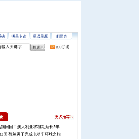
重磅
明星专访
星语星愿
剿匪办
熊猫回国！澳大利亚将租期延长5年
33国 荷兰男子完成电动车环球之旅