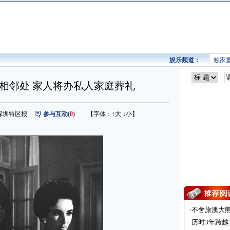
娱乐频道：
独家
相邻处 家人将办私人家庭葬礼
来源：深圳特区报
参与互动(
0
)
【字体：
↑大
↓小
】
·
不舍旅澳大
·
历时3年跨越