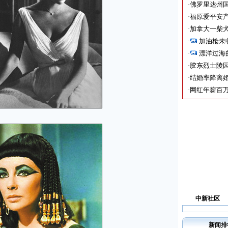
·
佛罗里达州国
·
福原爱平安产
·
加拿大一柴犬
·
加油枪未
·
漂洋过海
·
胶东烈士陵
·
结婚率降离婚
·
网红年薪百万
中新社区
新闻排