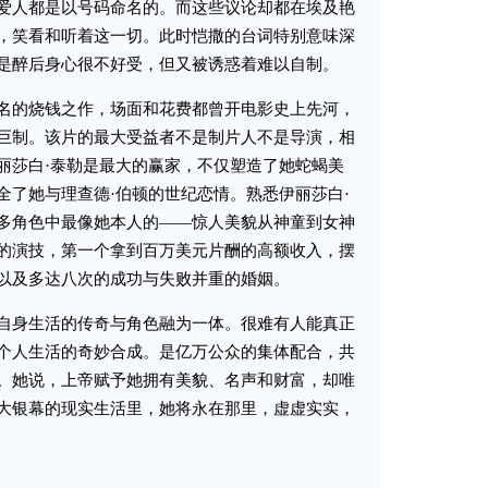
爱人都是以号码命名的。而这些议论却都在埃及艳
，笑看和听着这一切。此时恺撒的台词特别意味深
是醉后身心很不好受，但又被诱惑着难以自制。
的烧钱之作，场面和花费都曾开电影史上先河，
巨制。该片的最大受益者不是制片人不是导演，相
丽莎白·泰勒是最大的赢家，不仅塑造了她蛇蝎美
全了她与理查德·伯顿的世纪恋情。熟悉伊丽莎白·
多角色中最像她本人的——惊人美貌从神童到女神
的演技，第一个拿到百万美元片酬的高额收入，摆
以及多达八次的成功与失败并重的婚姻。
身生活的传奇与角色融为一体。很难有人能真正
个人生活的奇妙合成。是亿万公众的集体配合，共
。她说，上帝赋予她拥有美貌、名声和财富，却唯
大银幕的现实生活里，她将永在那里，虚虚实实，