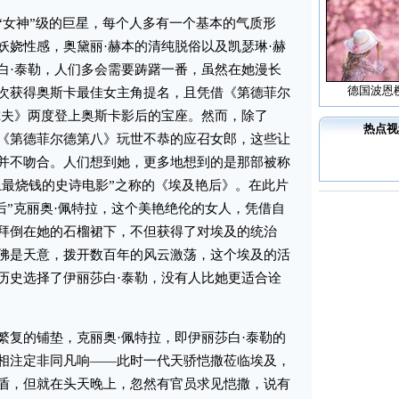
女神”级的巨星，每个人多有一个基本的气质形
妖娆性感，奥黛丽·赫本的清纯脱俗以及凯瑟琳·赫
白·泰勒，人们多会需要踌躇一番，虽然在她漫长
德国波恩
次获得奥斯卡最佳女主角提名，且凭借《第德菲尔
尔夫》两度登上奥斯卡影后的宝座。然而，除了
热点视
《第德菲尔德第八》玩世不恭的应召女郎，这些让
并不吻合。人们想到她，更多地想到的是那部被称
上最烧钱的史诗电影”之称的《埃及艳后》。在此片
后”克丽奥·佩特拉，这个美艳绝伦的女人，凭借自
拜倒在她的石榴裙下，不但获得了对埃及的统治
佛是天意，拨开数百年的风云激荡，这个埃及的活
历史选择了伊丽莎白·泰勒，没有人比她更适合诠
复的铺垫，克丽奥·佩特拉，即伊丽莎白·泰勒的
相注定非同凡响——此时一代天骄恺撒莅临埃及，
盾，但就在头天晚上，忽然有官员求见恺撒，说有