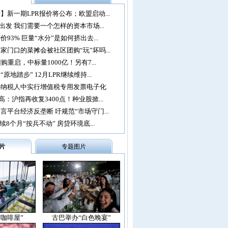
】新一期LPR报价将公布；欧盟启动...
再出发 我们需要一个怎样的资本市场...
93% 巨量“水分”是如何挤出去...
家门口的菜摊会被社区团购“玩”坏吗...
购重启，中标量1000亿！另有7...
原地踏步” 12月LPR继续维持...
办纳税人中实行增值税专用发票电子化
：沪指再收复3400点！种业股掀...
言平台经济反垄断 吁规范“市场守门...
续8个月“按兵不动” 房贷环境底...
片
专题图片
空咖啡屋”
古巴举办“白色晚宴”