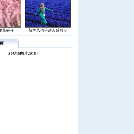
樱花盛开
荷兰风信子进入盛放期
频
${视频图片2010}