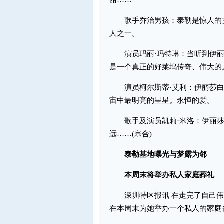
丽……
歌手乔治男孩：泰勒是惊人的女
人之一。
演员玛丽·玛特琳：当听到伊丽
是一个真正的好莱坞传奇、伟大的
演员柯尔斯蒂·艾利：伊丽莎白
宙中最明亮的星星。永恒的爱。
歌手及演员凯莉·米洛：伊丽莎
远……(宗合)
泰勒墓地曝光与梦露为邻
本周末将举办私人家庭葬礼
深圳特区报讯 在走完了自己伟
在本周末为她举办一个私人的家庭