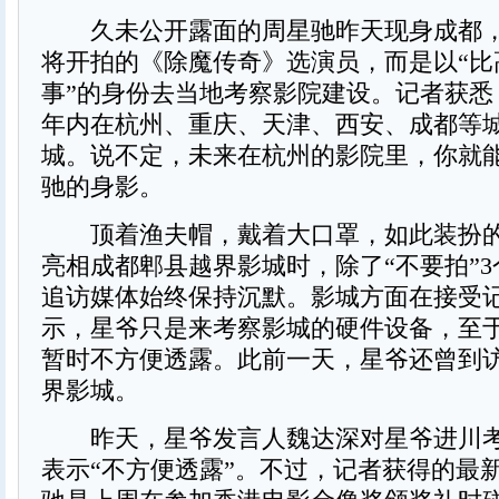
久未公开露面的周星驰昨天现身成都，
将开拍的《除魔传奇》选演员，而是以“比
事”的身份去当地考察影院建设。记者获悉
年内在杭州、重庆、天津、西安、成都等城
城。说不定，未来在杭州的影院里，你就
驰的身影。
顶着渔夫帽，戴着大口罩，如此装扮的
亮相成都郫县越界影城时，除了“不要拍”
追访媒体始终保持沉默。影城方面在接受
示，星爷只是来考察影城的硬件设备，至
暂时不方便透露。此前一天，星爷还曾到
界影城。
昨天，星爷发言人魏达深对星爷进川考
表示“不方便透露”。不过，记者获得的最