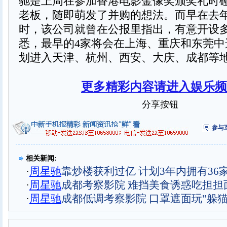
驰是上周在参加香港电影金像奖颁奖礼时
老板，随即萌发了并购的想法。而早在去
时，该公司就曾在公报里指出，有意开设
悉，最早的4家将会在上海、重庆和东莞中
划进入天津、杭州、西安、大庆、成都等
更多精彩内容请进入娱乐频
分享按钮
参与
相关新闻:
·
周星驰
靠炒楼获利过亿 计划3年内拥有36
·
周星驰
成都考察影院 难挡美食诱惑吃担担
·
周星驰
成都低调考察影院 口罩遮面玩"躲猫猫