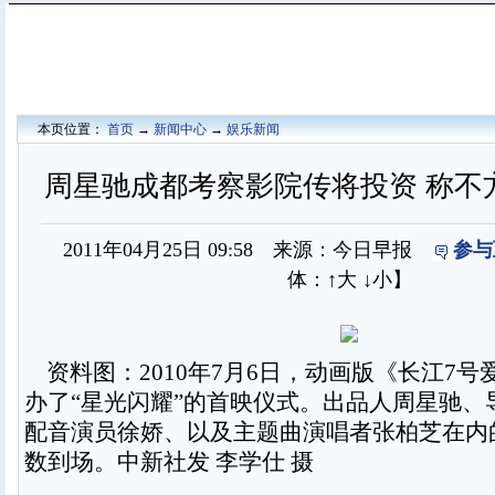
本页位置：
首页
→
新闻中心
→
娱乐新闻
周星驰成都考察影院传将投资 称不
2011年04月25日 09:58 来源：今日早报
参与
体：
↑大
↓小
】
资料图：2010年7月6日，动画版《长江7号
办了“星光闪耀”的首映仪式。出品人周星驰、
配音演员徐娇、以及主题曲演唱者张柏芝在内
数到场。中新社发 李学仕 摄