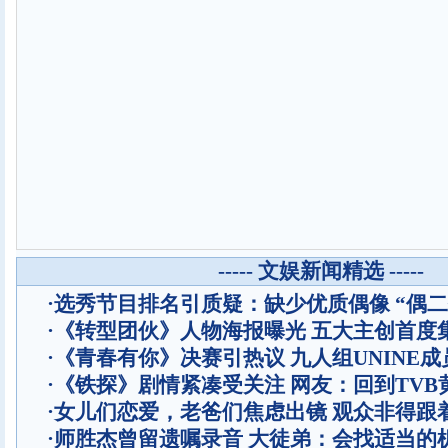
----- 文娱新闻精选 -----
·
选秀节目排名引质疑：缺少优质偶像 “偶二
·
《转型团伙》人物海报曝光 五大主创首度
·
《青春有你》决赛引热议 九人组UNINE成
·
《铁探》剧情紧凑受关注 网友：回到TVB
·
女儿们恋爱，老爸们焦虑出镜 观众非得跟
·
师胜杰曾留遗嘱录音 大徒弟：会找适当的