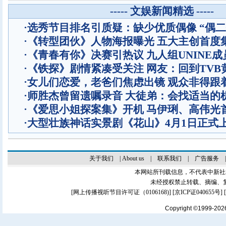
----- 文娱新闻精选 -----
·
选秀节目排名引质疑：缺少优质偶像 “偶二
·
《转型团伙》人物海报曝光 五大主创首度
·
《青春有你》决赛引热议 九人组UNINE成
·
《铁探》剧情紧凑受关注 网友：回到TVB
·
女儿们恋爱，老爸们焦虑出镜 观众非得跟
·
师胜杰曾留遗嘱录音 大徒弟：会找适当的
·
《爱思小姐探案集》开机 马伊琍、高伟光
·
大型壮族神话实景剧《花山》4月1日正式
关于我们
|
About us
|
联系我们
|
广告服务
本网站所刊载信息，不代表中新社
未经授权禁止转载、摘编、
[
网上传播视听节目许可证（0106168)
] [
京ICP证040655号
]
Copyright ©1999-20