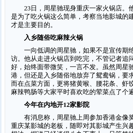
23日，周星驰现身重庆一家火锅店。
是为了吃火锅这么简单，考察当地影城的
才是主要目的。
入乡随俗吃麻辣火锅
一向低调的周星驰，如果不是宣传期绝
访。他从走进火锅店到吃完，不管记者追
好，始终面带微笑，一言不发。虽然周星
港，但还是入乡随俗地放弃了鸳鸯锅，要
而在点菜方面，更将猪黄喉、腰花条、虾
麻辣鸭肠等大家平时喜欢吃的荤菜点了个
今年在内地开12家影院
有消息称，周星驰上周参加香港金像奖
重庆某影城的老板，随即对其影城产生兴