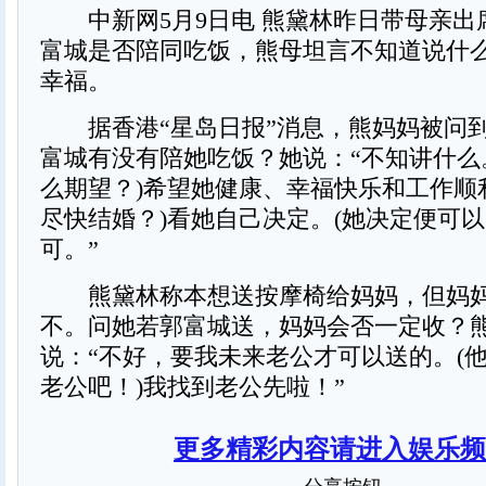
中新网5月9日电 熊黛林昨日带母亲出
富城是否陪同吃饭，熊母坦言不知道说什
幸福。
据香港“星岛日报”消息，熊妈妈被问
富城有没有陪她吃饭？她说：“不知讲什么
么期望？)希望她健康、幸福快乐和工作顺
尽快结婚？)看她自己决定。(她决定便可以
可。”
熊黛林称本想送按摩椅给妈妈，但妈妈
不。问她若郭富城送，妈妈会否一定收？
说：“不好，要我未来老公才可以送的。(
老公吧！)我找到老公先啦！”
更多精彩内容请进入娱乐频