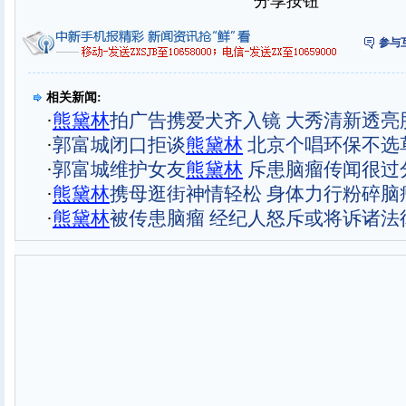
分享按钮
参与
相关新闻:
·
熊黛林
拍广告携爱犬齐入镜 大秀清新透亮肌
·
郭富城闭口拒谈
熊黛林
北京个唱环保不选草
·
郭富城维护女友
熊黛林
斥患脑瘤传闻很过分
·
熊黛林
携母逛街神情轻松 身体力行粉碎脑
·
熊黛林
被传患脑瘤 经纪人怒斥或将诉诸法