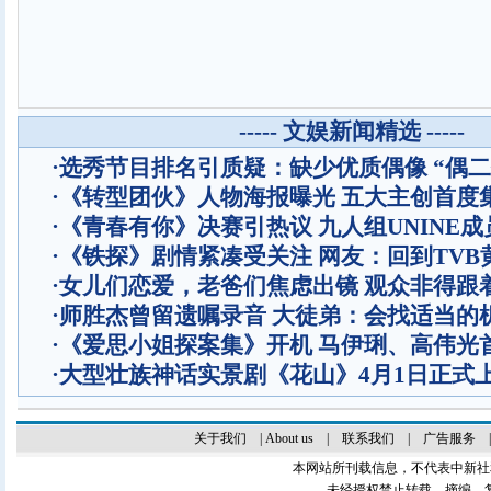
----- 文娱新闻精选 -----
·
选秀节目排名引质疑：缺少优质偶像 “偶二
·
《转型团伙》人物海报曝光 五大主创首度
·
《青春有你》决赛引热议 九人组UNINE成
·
《铁探》剧情紧凑受关注 网友：回到TVB
·
女儿们恋爱，老爸们焦虑出镜 观众非得跟
·
师胜杰曾留遗嘱录音 大徒弟：会找适当的
·
《爱思小姐探案集》开机 马伊琍、高伟光
·
大型壮族神话实景剧《花山》4月1日正式
关于我们
|
About us
|
联系我们
|
广告服务
本网站所刊载信息，不代表中新社
未经授权禁止转载、摘编、