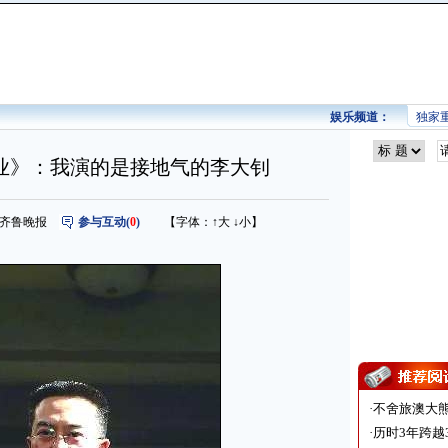
娱乐频道：
独家
业》：我演的是接地气的李大钊
来源：齐鲁晚报
参与互动(
0
)
【字体：
↑大
↓小
】
·
不舍旅澳大
·
历时3年跨越