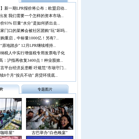
】新一期LPR报价将公布；欧盟启动...
再出发 我们需要一个怎样的资本市场...
93% 巨量“水分”是如何挤出去...
家门口的菜摊会被社区团购“玩”坏吗...
购重启，中标量1000亿！另有7...
原地踏步” 12月LPR继续维持...
办纳税人中实行增值税专用发票电子化
：沪指再收复3400点！种业股掀...
言平台经济反垄断 吁规范“市场守门...
续8个月“按兵不动” 房贷环境底...
片
专题图片
空咖啡屋”
古巴举办“白色晚宴”