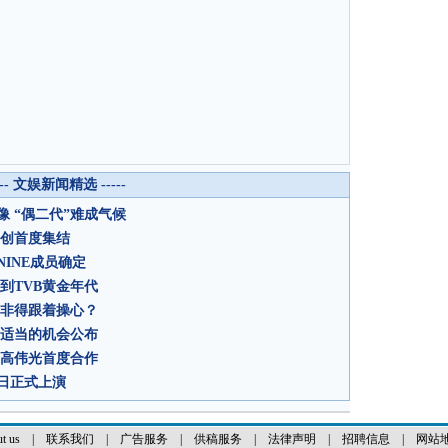
--- 文娱新闻精选 -----
 “偶二代”难成气候
主创首度集结
INE成员确定
到TVB黄金年代
众非得跟着操心？
找适当的机会公布
、高伟光首度合作
日正式上演
t us
|
联系我们
|
广告服务
|
供稿服务
|
法律声明
|
招聘信息
|
网站