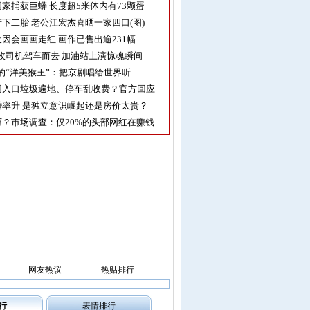
家捕获巨蟒 长度超5米体内有73颗蛋
下二胎 老公江宏杰喜晒一家四口(图)
因会画画走红 画作已售出逾231幅
收司机驾车而去 加油站上演惊魂瞬间
的“洋美猴王”：把京剧唱给世界听
园入口垃圾遍地、停车乱收费？官方回应
率升 是独立意识崛起还是房价太贵？
？市场调查：仅20%的头部网红在赚钱
网友热议
热贴排行
行
表情排行