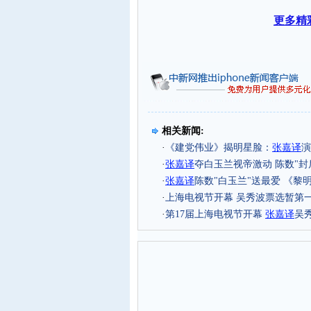
更多精
相关新闻:
·
《建党伟业》揭明星脸：
张嘉译
演
·
张嘉译
夺白玉兰视帝激动 陈数"封后
·
张嘉译
陈数"白玉兰"送最爱 《黎
·
上海电视节开幕 吴秀波票选暂第
·
第17届上海电视节开幕
张嘉译
吴