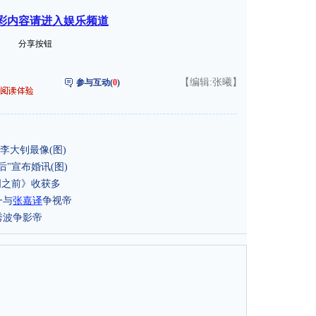
彩内容请进入娱乐频道
分享按钮
【编辑:张曦】
参与互动(
0
)
李大钊最像(图)
"宣布婚讯(图)
明之前》收获多
一与
张嘉译
争视帝
秀波争影帝