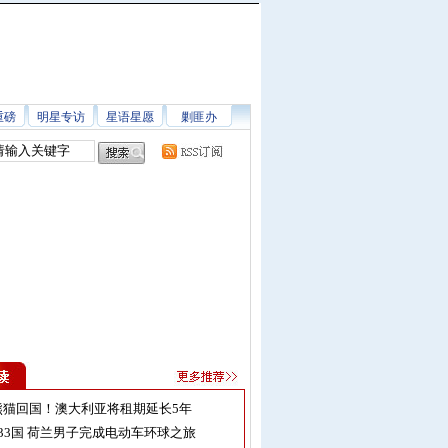
重磅
明星专访
星语星愿
剿匪办
熊猫回国！澳大利亚将租期延长5年
33国 荷兰男子完成电动车环球之旅