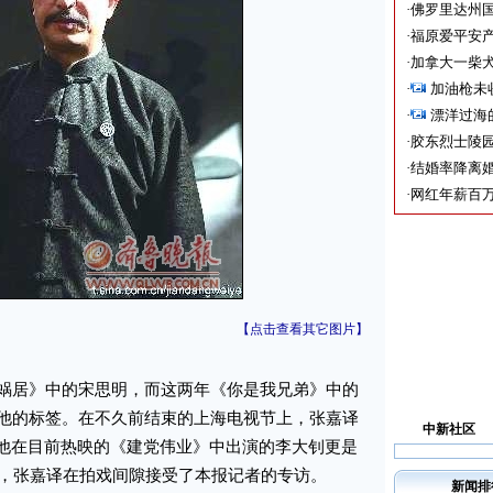
·
佛罗里达州国
·
福原爱平安产
·
加拿大一柴犬
·
加油枪未
·
漂洋过海
·
胶东烈士陵
·
结婚率降离婚
·
网红年薪百万
【点击查看其它图片】
居》中的宋思明，而这两年《你是我兄弟》中的
他的标签。在不久前结束的上海电视节上，张嘉译
中新社区
而他在目前热映的《建党伟业》中出演的李大钊更是
日，张嘉译在拍戏间隙接受了本报记者的专访。
新闻排