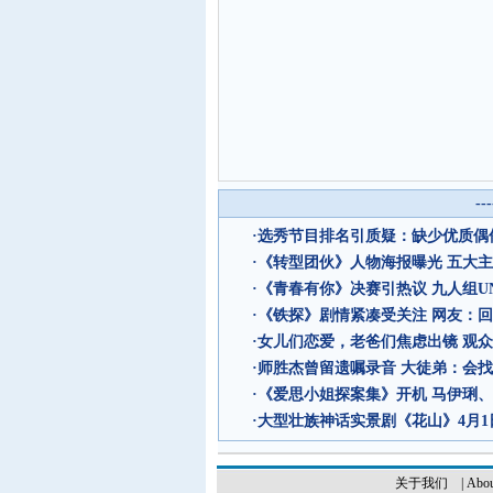
--
·
选秀节目排名引质疑：缺少优质偶像
·
《转型团伙》人物海报曝光 五大
·
《青春有你》决赛引热议 九人组UN
·
《铁探》剧情紧凑受关注 网友：回
·
女儿们恋爱，老爸们焦虑出镜 观
·
师胜杰曾留遗嘱录音 大徒弟：会
·
《爱思小姐探案集》开机 马伊琍
·
大型壮族神话实景剧《花山》4月1
关于我们
|
Abou