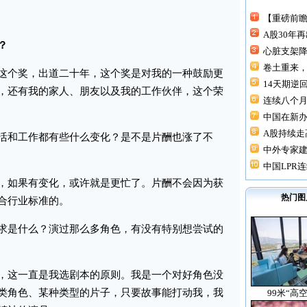
【重磅前瞻
A股30年
？
心脏支架降价
卷土重来，
个奖，出道二十年，这个奖是对我的一种鼓励更
14天期逆回
，还有我的家人、朋友以及我的工作伙伴，这个荣
连续八个月“
中国在新
A股持续走高
和工作都有些什么变化？是不是片酬也涨了不
中外专家建
中国LPR连
如果有变化，或许就是更忙了。片酬不会因为获
热门图
合行业标准的。
是什么？演过那么多角色，有没有特别想尝试的
这一直是我选剧本的原则。我是一个对好角色没
类角色、某种类型的片子，只要故事能打动我，我
99米“高