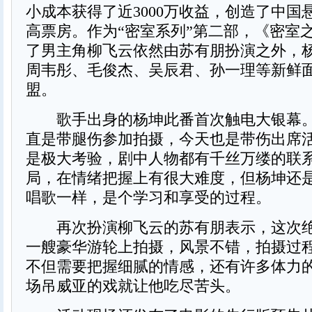
小成本获得了近3000万收益，创造了中国
高票房。作为“密室系列”第二部，《密室
了男主角柳飞云依然由苏有朋扮演之外，
周韦彤、毛俊杰、吴辰君、孙一理等新鲜
盟。
歌手出身的杨坤此番首次触电大银幕。
直是带腿伤参加拍摄，今天也是带伤出席
是极大考验，剧中人物都有千丝万缕的联
局，在情绪把握上有很大难度，但杨坤还
唱歌一样，是个学习和享受的过程。
再次扮演柳飞云的苏有朋表示，这次绝
一艘豪华游轮上拍摄，风景不错，拍摄过
不但需要把握细腻的情感，还有许多体力
场吊威亚的戏就让他吃尽苦头。