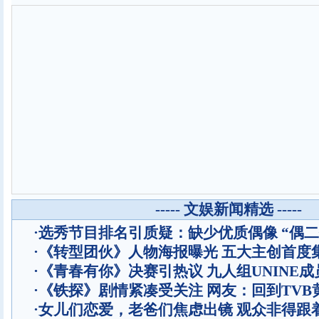
----- 文娱新闻精选 -----
·
选秀节目排名引质疑：缺少优质偶像 “偶二
·
《转型团伙》人物海报曝光 五大主创首度
·
《青春有你》决赛引热议 九人组UNINE成
·
《铁探》剧情紧凑受关注 网友：回到TVB
·
女儿们恋爱，老爸们焦虑出镜 观众非得跟