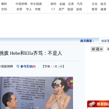
曝料
中国侨网
华文报摘
财经
金融
证券
汽车
文化
娱乐
空间
侨界
华人
华教
I T
房产
能源
游戏
教育
健康
娱乐频道：
独家
乱挑拨 Hebe和Ella齐骂：不是人
来源：中国新闻网
参与互动(
0
)
【字体：
↑大
↓小
】