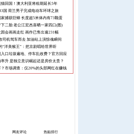
熊猫回国！澳大利亚将租期延长5年
33国 荷兰男子完成电动车环球之旅
家捕获巨蟒 长度超5米体内有73颗蛋
下二胎 老公江宏杰喜晒一家四口(图)
因会画画走红 画作已售出逾231幅
收司机驾车而去 加油站上演惊魂瞬间
的“洋美猴王”：把京剧唱给世界听
园入口垃圾遍地、停车乱收费？官方回应
率升 是独立意识崛起还是房价太贵？
？市场调查：仅20%的头部网红在赚钱
网友评论
热贴排行