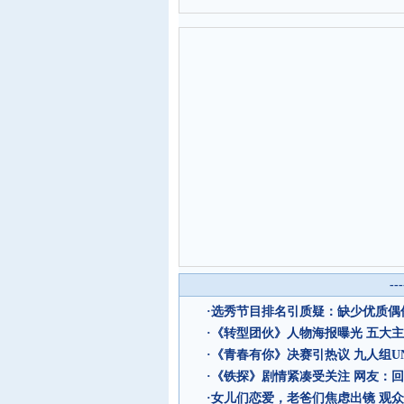
--
·
选秀节目排名引质疑：缺少优质偶像
·
《转型团伙》人物海报曝光 五大
·
《青春有你》决赛引热议 九人组UN
·
《铁探》剧情紧凑受关注 网友：回
·
女儿们恋爱，老爸们焦虑出镜 观