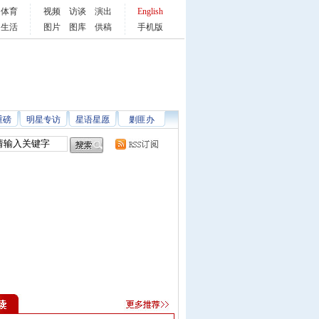
体育
视频
访谈
演出
English
生活
图片
图库
供稿
手机版
重磅
明星专访
星语星愿
剿匪办