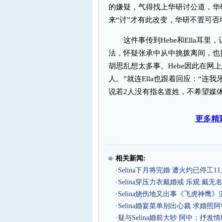
的嫌疑，气得找上华研讨公道，华
来“讨”才有此改变，华研不置可否
这件事传到Hebe和Ella耳里，
法，怀疑张承中从中挑拨离间，也担
胡思乱想太多事。Hebe因此在网
人。”就连Ella也跟着回应：“
说若2人没有指名道姓，不希望媒
更多精
相关新闻:
·
Selina下月将完婚 遭火灼已停工11
·
Selina穿压力衣戴婚戒 乐观:戴无
·
Selina烧伤地又出事《飞虎神鹰
·
Selina婚宴菜单别出心裁 求婚照
·
疑与Selina婚前大吵 阿中：抒发