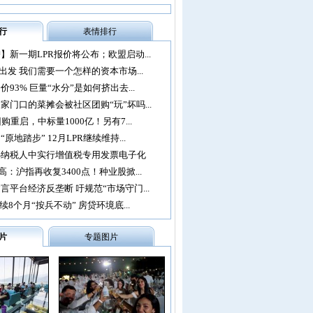
行
表情排行
】新一期LPR报价将公布；欧盟启动...
再出发 我们需要一个怎样的资本市场...
93% 巨量“水分”是如何挤出去...
家门口的菜摊会被社区团购“玩”坏吗...
购重启，中标量1000亿！另有7...
原地踏步” 12月LPR继续维持...
办纳税人中实行增值税专用发票电子化
：沪指再收复3400点！种业股掀...
言平台经济反垄断 吁规范“市场守门...
续8个月“按兵不动” 房贷环境底...
片
专题图片