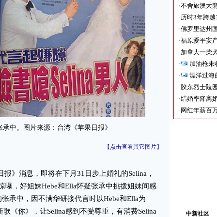
·
不舍旅澳大
·
历时3年跨越
·
佛罗里达州国
·
福原爱平安产
·
加拿大一柴犬
·
加油枪未
·
漂洋过海
·
胶东烈士陵
·
结婚率降离婚
·
网红年薪百万
网上呛张承中。图片来源：台湾《苹果日报》
【点击查看其它图片】
》消息，即将在下月31日步上婚礼的Selina，
曝，好姐妹Hebe和Ella怀疑张承中挑拨姐妹间感
的张承中，因不满华研接代言时以Hebe和Ella为
新歌《你》，让Selina感到不受尊重，有消费Selina
中新社区