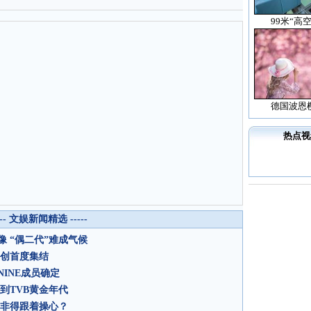
99米“高
德国波恩
热点视
--- 文娱新闻精选 -----
 “偶二代”难成气候
主创首度集结
INE成员确定
到TVB黄金年代
众非得跟着操心？