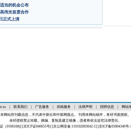
找适当的机会公布
、高伟光首度合作
日正式上演
t us
|
联系我们
|
广告服务
|
供稿服务
|
法律声明
|
招聘信息
|
网站
本网站所刊载信息，不代表中新社和中新网观点。 刊用本网站稿件，务经书面授权。
未经授权禁止转载、摘编、复制及建立镜像，违者将依法追究法律责任。
0106168)
] [
京ICP证040655号
] [京公网安备:110102003042-1] [
京ICP备05004340号-