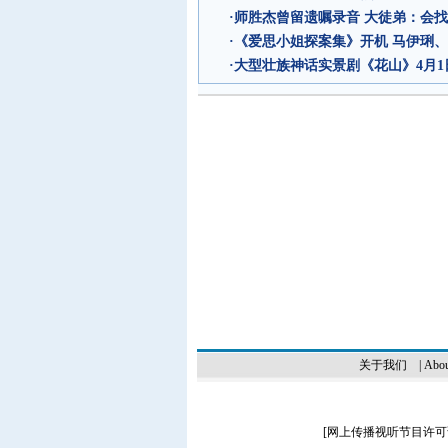
·
师胜杰曾留遗嘱录音 大徒弟：会
·
《爱思小姐探案集》开机 马伊琍
·
大型壮族神话实景剧《花山》4月1
关于我们
|
Abou
[
网上传播视听节目许可证（