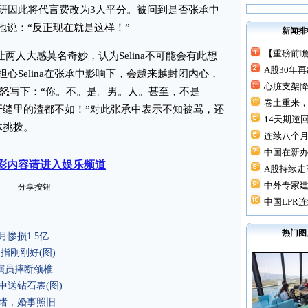
研因此将代言费改为3人平分。被问到是否张承中
地说：“反正现在就是这样！”
新闻排
【重磅前瞻
让两人大感莫名奇妙，认为Selina不可能会有此想
A股30年
心Selina在张承中影响下，会越来越封闭内心，
心脏支架降价
上怒写下：“你。不。是。男。人。甚至，不是
卷土重来，
连我牙缝里的渣都不如！”对此张承中表示不知被骂，还
14天期逆回
体挑拨。
连续八个月“
中国在新
彩内容请进入娱乐频道
A股持续走高
中外专家建
分享按钮
中国LPR连
热门图
月惨损1.5亿
名指刚刚好(图)
》演员摔断颈椎
阿中送钻石表(图)
情绪，婚事照旧