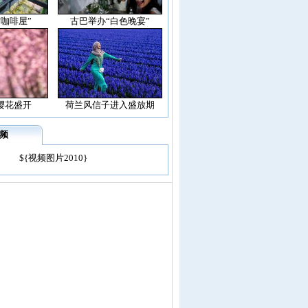
空咖啡屋”
古巴举办“白色晚宴”
樱花盛开
荷兰风信子进入盛放期
频
${视频图片2010}