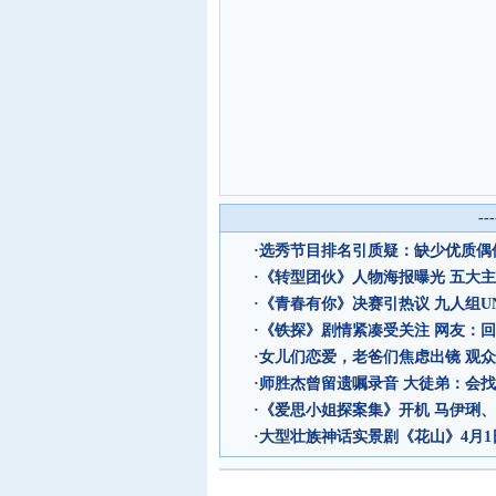
--
·
选秀节目排名引质疑：缺少优质偶像
·
《转型团伙》人物海报曝光 五大
·
《青春有你》决赛引热议 九人组UN
·
《铁探》剧情紧凑受关注 网友：回
·
女儿们恋爱，老爸们焦虑出镜 观
·
师胜杰曾留遗嘱录音 大徒弟：会
·
《爱思小姐探案集》开机 马伊琍
·
大型壮族神话实景剧《花山》4月1