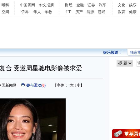
曝料
中国侨网
华文报摘
财经
金融
证券
汽车
文化
娱乐
空间
侨界
华人
华教
I T
房产
能源
游戏
教育
健康
娱乐频道：
独家
复合 受邀周星驰电影像被求爱
来源：中国新闻网
参与互动(
0
)
【字体：
↑大
↓小
】