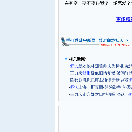
在有空，要不要跟我谈一场恋爱？
更多精
相关新闻:
·
舒淇
新欢以林熙蕾帅夫为标准 撇
·
王力宏
舒淇
疑似旧情复燃 被问详情
·
陈数赵胤胤巴厘岛浪漫完婚 赵薇
·
舒淇
上海与斯嘉丽•约翰逊争艳 
·
王力宏走穴疑对口型假唱 否认与