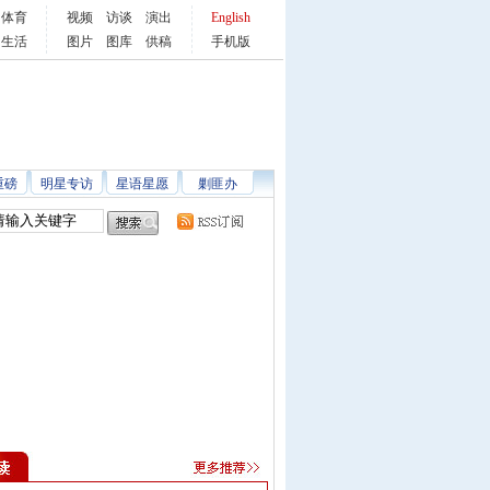
体育
视频
访谈
演出
English
生活
图片
图库
供稿
手机版
重磅
明星专访
星语星愿
剿匪办