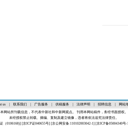
t us
|
联系我们
|
广告服务
|
供稿服务
|
法律声明
|
招聘信息
|
网站
本网站所刊载信息，不代表中新社和中新网观点。 刊用本网站稿件，务经书面授权。
未经授权禁止转载、摘编、复制及建立镜像，违者将依法追究法律责任。
0106168)
] [
京ICP证040655号
] [京公网安备:110102003042-1] [
京ICP备05004340号-