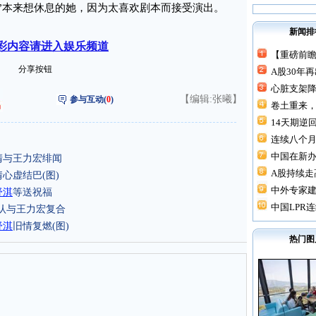
”本来想休息的她，因为太喜欢剧本而接受演出。
新闻排
彩内容请进入娱乐频道
【重磅前瞻
分享按钮
A股30年
心脏支架降价
【编辑:张曦】
参与互动(
0
)
卷土重来，
14天期逆回
连续八个月“
中国在新
清与王力宏绯闻
A股持续走高
心虚结巴(图)
中外专家建
舒淇
等送祝福
中国LPR连
否认与王力宏复合
舒淇
旧情复燃(图)
热门图