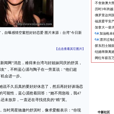
·
不舍旅澳大
·
历时3年跨越
·
佛罗里达州国
·
福原爱平安产
·
加拿大一柴犬
，自曝感情空窗想好好恋爱 图片来源：台湾“今日新
·
加油枪未
·
漂洋过海
·
胶东烈士陵
【点击查看其它图片】
·
结婚率降离婚
·
网红年薪百万
日新闻网”消息，难得来台湾与好姐妹同庆的舒淇，
朋友”，不料蓝心湄与陶子在一旁直说：“他们超
有机会进一步。
说不久后真的要好好休息了，然后再好好谈场恋
的可能性，蓝心湄抢着回答：“她不用急啦，我47
己还未放弃，一直还在寻找优良的“精”英。
当时周星驰邀约舒淇时，像求爱般表示：“你现
中新社区