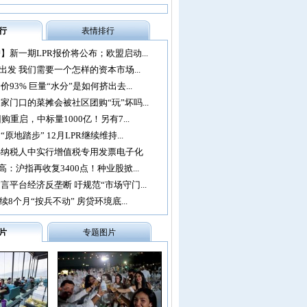
行
表情排行
】新一期LPR报价将公布；欧盟启动...
再出发 我们需要一个怎样的资本市场...
93% 巨量“水分”是如何挤出去...
家门口的菜摊会被社区团购“玩”坏吗...
购重启，中标量1000亿！另有7...
原地踏步” 12月LPR继续维持...
办纳税人中实行增值税专用发票电子化
：沪指再收复3400点！种业股掀...
言平台经济反垄断 吁规范“市场守门...
续8个月“按兵不动” 房贷环境底...
片
专题图片