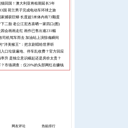
熊猫回国！澳大利亚将租期延长5年
33国 荷兰男子完成电动车环球之旅
家捕获巨蟒 长度超5米体内有73颗蛋
下二胎 老公江宏杰喜晒一家四口(图)
因会画画走红 画作已售出逾231幅
收司机驾车而去 加油站上演惊魂瞬间
的“洋美猴王”：把京剧唱给世界听
园入口垃圾遍地、停车乱收费？官方回应
率升 是独立意识崛起还是房价太贵？
？市场调查：仅20%的头部网红在赚钱
网友评论
热贴排行