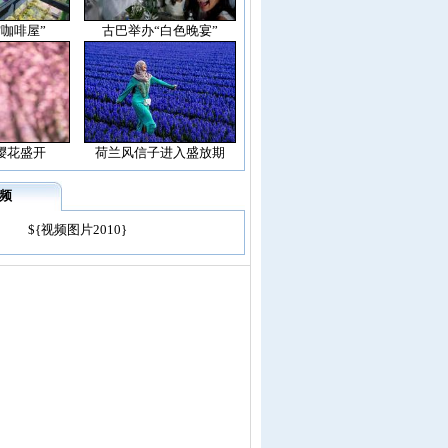
空咖啡屋”
古巴举办“白色晚宴”
樱花盛开
荷兰风信子进入盛放期
频
${视频图片2010}