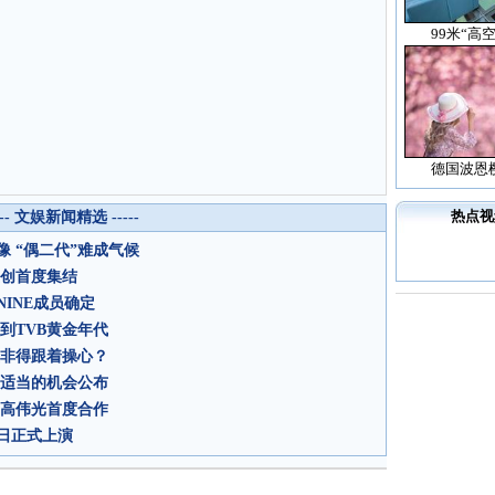
99米“高
德国波恩
热点视
--- 文娱新闻精选 -----
 “偶二代”难成气候
主创首度集结
INE成员确定
到TVB黄金年代
众非得跟着操心？
找适当的机会公布
、高伟光首度合作
日正式上演