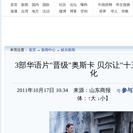
首页
新闻
国内
国际
社区
论坛
曝料
中国侨网
华文报摘
港澳
台湾
地方
法治
微博
博客
空间
侨界
华人
华教
本页位置：
首页
→
新闻中心
→
娱乐新闻
3部华语片"晋级"奥斯卡 贝尔让"
化
2011年10月17日 10:34 来源：山东商报
参与
体：
↑大
↓小
】