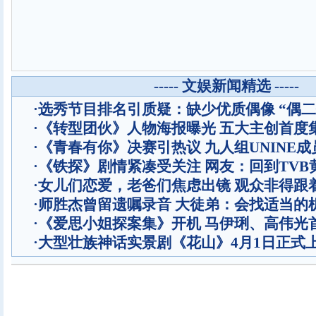
----- 文娱新闻精选 -----
·
选秀节目排名引质疑：缺少优质偶像 “偶二
·
《转型团伙》人物海报曝光 五大主创首度
·
《青春有你》决赛引热议 九人组UNINE成
·
《铁探》剧情紧凑受关注 网友：回到TVB
·
女儿们恋爱，老爸们焦虑出镜 观众非得跟
·
师胜杰曾留遗嘱录音 大徒弟：会找适当的
·
《爱思小姐探案集》开机 马伊琍、高伟光
·
大型壮族神话实景剧《花山》4月1日正式