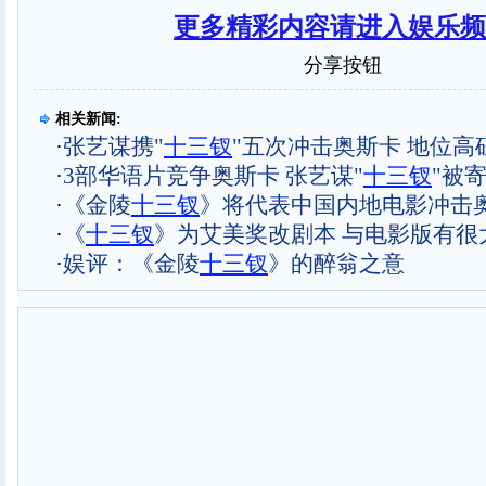
更多精彩内容请进入娱乐频
分享按钮
相关新闻:
·
张艺谋携"
十三钗
"五次冲击奥斯卡 地位高
·
3部华语片竞争奥斯卡 张艺谋"
十三钗
"被
·
《金陵
十三钗
》将代表中国内地电影冲击
·
《
十三钗
》为艾美奖改剧本 与电影版有很
·
娱评：《金陵
十三钗
》的醉翁之意